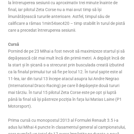
la întreruperea sesiunii cu aproximativ trei minute înainte de
final, iar pilotul Zeta Corse nu a mai avut timp să își
îmunătățească tururile anterioare. Astfel, timpul său de
calificare a rămas 1min54sec420 – timp stabilit în turul de pistă
care a precedat întreruperea sesiunii.
Cursă
Pornind de pe 23 Mihai a fost nevoit să maximizeze startul și să
depășească cât mai mult încă din primii metri. A depășit încă de
la start și în șicană s-a strecurat prin busculada creată izbutind
ca la finalul primului tur să fie pe locul 12. În turul șapte este al
11-lea, iar din turul 13 începe atacul asupra lui Andre Negrao
(International Draco Racing) pe care îl depășește două tururi
mai târziu. În turul 15 pilotul Zeta Corse este pe opt și luptă
până la final să își păstreze poziția în fața lui Matias Laine (P1
Motorsport).
Prima cursă cu monopostul 2013 al Formulei Renault 3.5 i-a
adus lui Mihai 4 puncte în clasamentul general al campionatului,