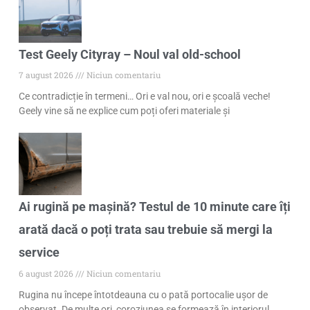
Test Geely Cityray – Noul val old-school
7 august 2026
Niciun comentariu
Ce contradicție în termeni… Ori e val nou, ori e școală veche!
Geely vine să ne explice cum poți oferi materiale și
Ai rugină pe mașină? Testul de 10 minute care îți
arată dacă o poți trata sau trebuie să mergi la
service
6 august 2026
Niciun comentariu
Rugina nu începe întotdeauna cu o pată portocalie ușor de
observat. De multe ori, coroziunea se formează în interiorul