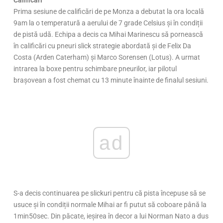
Prima sesiune de calificări de pe Monza a debutat la ora locală
9am la o temperatură a aerului de 7 grade Celsius și în condiții
de pistă udă. Echipa a decis ca Mihai Marinescu să pornească
în calificări cu pneuri slick strategie abordată și de Felix Da
Costa (Arden Caterham) și Marco Sorensen (Lotus). A urmat
intrarea la boxe pentru schimbare pneurilor, iar pilotul
brașovean a fost chemat cu 13 minute înainte de finalul sesiuni.
ad
S-a decis continuarea pe slickuri pentru că pista începuse să se
usuce și în condiții normale Mihai ar fi putut să coboare până la
1min50sec. Din păcate, ieșirea în decor a lui Norman Nato a dus