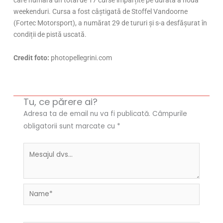
care numără un total de 17 curse împărțite pe durata a nouă
weekenduri. Cursa a fost câștigată de Stoffel Vandoorne
(Fortec Motorsport), a numărat 29 de tururi și s-a desfășurat în
condiții de pistă uscată.
Credit foto:
photopellegrini.com
Tu, ce părere ai?
Adresa ta de email nu va fi publicată.
Câmpurile
obligatorii sunt marcate cu
*
Name*