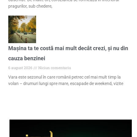
pragurilor, sub chedere,
Mașina ta te costă mai mult decât crezi, și nu din
cauza benzinei
6 august 2026
Niciun comentariu
Vara este sezonul în care românii petrec cel mai mult timp la
volan – drumuri lungi spre mare, escapade de weekend, vizite