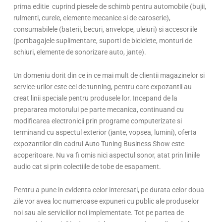
prima editie cuprind piesele de schimb pentru automobile (bujii,
rulmenti, curele, elemente mecanice si de caroserie),
consumabilele (baterii, becuri, anvelope, uleiuri) si accesoriile
(portbagajele suplimentare, suporti de biciclete, monturi de
schiuri, elemente de sonorizare auto, jante).
Un domeniu dorit din ce in ce mai mult de clientii magazinelor si
service-urilor este cel de tunning, pentru care expozantii au
creat linii speciale pentru produsele lor. Incepand de la
prepararea motorului pe parte mecanica, continuand cu
modificarea electronicii prin programe computerizate si
terminand cu aspectul exterior (jante, vopsea, lumini), oferta
expozantilor din cadrul Auto Tuning Business Show este
acoperitoare. Nu va fi omis nici aspectul sonor, atat prin liniile
audio cat si prin colectiile de tobe de esapament.
Pentru a pune in evidenta celor interesati, pe durata celor doua
zile vor avea loc numeroase expuneri cu public ale produselor
noi sau ale serviciilor noi implementate. Tot pe partea de