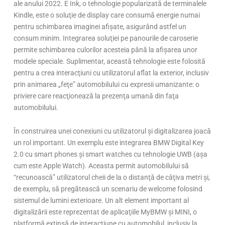
ale anului 2022. E Ink, o tehnologie popularizată de terminalele
Kindle, este o soluţie de display care consumă energie numai
pentru schimbarea imaginei afişate, asigurând astfel un
consum minim. Integrarea soluţiei pe panourile de caroserie
permite schimbarea culorilor acesteia până la afişarea unor
modele speciale. Suplimentar, această tehnologie este folosită
pentru a crea interacţiuni cu utilizatorul aflat la exterior, inclusiv
prin animarea „feţe” automobilului cu expresii umanizante: o
priviere care reacţionează la prezenţa umană din faţa
automobilului.
În construirea unei conexiuni cu utilizatorul şi digitalizarea joacă
un rol important. Un exemplu este integrarea BMW Digital Key
2.0 cu smart phones şi smart watches cu tehnologie UWB (aşa
cum este Apple Watch). Aceasta permit automobilului să
“recunoască” utilizatorul cheii de la o distanţă de câţiva metri şi,
de exemplu, să pregătească un scenariu de welcome folosind
sistemul de lumini exterioare. Un alt element important al
digitalizării este reprezentat de aplicaţiile MyBMW şi MINI, o
platformă extinsă de interacţiune cu automobilul, inclusiv la