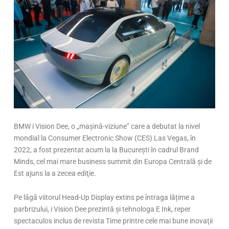
BMW i Vision Dee, o „mașină-viziune” care a debutat la nivel
mondial la Consumer Electronic Show (CES) Las Vegas, în
2022, a fost prezentat acum la la București în cadrul Brand
Minds, cel mai mare business summit din Europa Centrală şi de
Est ajuns la a zecea ediţie.
Pe lâgă viitorul Head-Up Display extins pe întraga lățime a
parbrizului, i Vision Dee prezintă și tehnologa E Ink, reper
spectaculos inclus de revista Time printre cele mai bune inovaţii