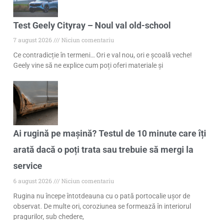
Test Geely Cityray – Noul val old-school
7 august 2026
Niciun comentariu
Ce contradicție în termeni… Ori e val nou, ori e școală veche!
Geely vine să ne explice cum poți oferi materiale și
Ai rugină pe mașină? Testul de 10 minute care îți
arată dacă o poți trata sau trebuie să mergi la
service
6 august 2026
Niciun comentariu
Rugina nu începe întotdeauna cu o pată portocalie ușor de
observat. De multe ori, coroziunea se formează în interiorul
pragurilor, sub chedere,