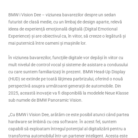
BMW i Vision Dee – viziunea bavarezilor despre un sedan
futurist de clasă medie, cu un limbaj de design aparte, relevă
ideea de experienţă emoţională digitală (Digital Emotional
Experience) şi are obiectivul ca, în viitor, să creeze o legătură şi
mai puternică între oameni şi maşinile lor.
În viziunea bavarezilor, funcţiile digitale vor depăşi în viitor cu
mult nivelul de control vocal şi sisteme de asistare a condusului
cu care suntem familiarizaţi în prezent. BMW Head-Up Display
(HUD) se extinde pe toată lăţimea parbrizului, oferind o nouă
perspectivă asupra următoarei generaţii de automobile. Din
2025, această inovaţie va fi disponibilă la modelele Neue Klasse
sub numele de BMW Panoramic Vision.
„Cu BMW i Vision Dee, arătăm ce este posibil atunci când partea
hardware se îmbină cu cea software. În acest fel, suntem
capabili să exploatam întregul potenţial al digitalizării pentru a
transforma automobilul într-un partener inteligent. Acesta este