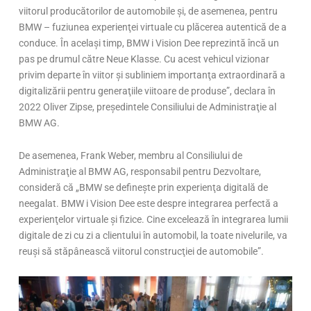
viitorul producătorilor de automobile şi, de asemenea, pentru
BMW – fuziunea experienţei virtuale cu plăcerea autentică de a
conduce. În acelaşi timp, BMW i Vision Dee reprezintă încă un
pas pe drumul către Neue Klasse. Cu acest vehicul vizionar
privim departe în viitor şi subliniem importanţa extraordinară a
digitalizării pentru generaţiile viitoare de produse”, declara în
2022 Oliver Zipse, preşedintele Consiliului de Administraţie al
BMW AG.
De asemenea, Frank Weber, membru al Consiliului de
Administraţie al BMW AG, responsabil pentru Dezvoltare,
consideră că „BMW se defineşte prin experienţa digitală de
neegalat. BMW i Vision Dee este despre integrarea perfectă a
experienţelor virtuale şi fizice. Cine excelează în integrarea lumii
digitale de zi cu zi a clientului în automobil, la toate nivelurile, va
reuşi să stăpânească viitorul construcţiei de automobile”.