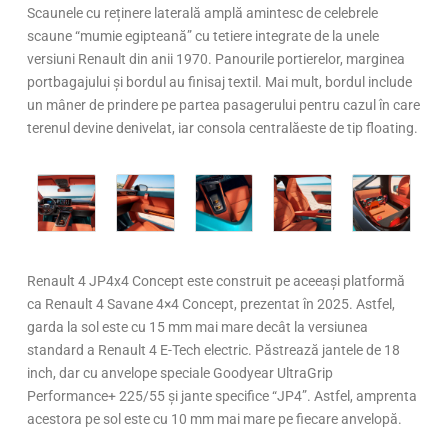
Scaunele cu reținere laterală amplă amintesc de celebrele
scaune “mumie egipteană” cu tetiere integrate de la unele
versiuni Renault din anii 1970. Panourile portierelor, marginea
portbagajului și bordul au finisaj textil. Mai mult, bordul include
un mâner de prindere pe partea pasagerului pentru cazul în care
terenul devine denivelat, iar consola centralăeste de tip floating.
Renault 4 JP4x4 Concept este construit pe aceeași platformă
ca Renault 4 Savane 4×4 Concept, prezentat în 2025. Astfel,
garda la sol este cu 15 mm mai mare decât la versiunea
standard a Renault 4 E-Tech electric. Păstrează jantele de 18
inch, dar cu anvelope speciale Goodyear UltraGrip
Performance+ 225/55 și jante specifice “JP4”. Astfel, amprenta
acestora pe sol este cu 10 mm mai mare pe fiecare anvelopă.