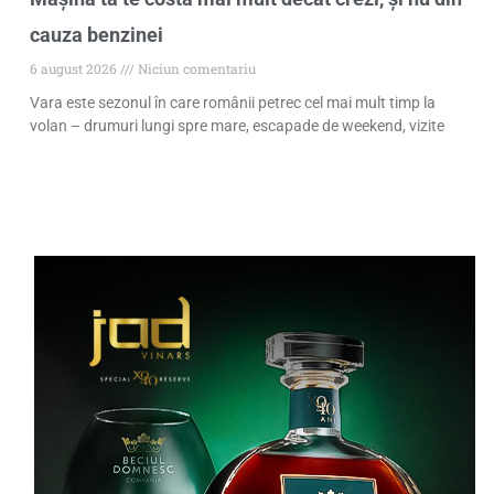
cauza benzinei
6 august 2026
Niciun comentariu
Vara este sezonul în care românii petrec cel mai mult timp la
volan – drumuri lungi spre mare, escapade de weekend, vizite