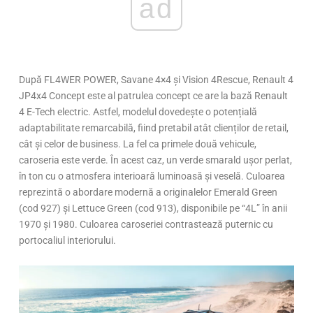
ad
După FL4WER POWER, Savane 4×4 și Vision 4Rescue, Renault 4
JP4x4 Concept este al patrulea concept ce are la bază Renault
4 E-Tech electric. Astfel, modelul dovedește o potențială
adaptabilitate remarcabilă, fiind pretabil atât clienților de retail,
cât și celor de business. La fel ca primele două vehicule,
caroseria este verde. În acest caz, un verde smarald ușor perlat,
în ton cu o atmosfera interioară luminoasă și veselă. Culoarea
reprezintă o abordare modernă a originalelor Emerald Green
(cod 927) și Lettuce Green (cod 913), disponibile pe “4L” în anii
1970 și 1980. Culoarea caroseriei contrastează puternic cu
portocaliul interiorului.