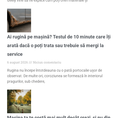
Geely vine să ne explice cum poți oferi materiale și
Ai rugină pe mașină? Testul de 10 minute care îți
arată dacă o poți trata sau trebuie să mergi la
service
6 august 2026
Niciun comentariu
Rugina nu începe întotdeauna cu o pată portocalie ușor de
observat. De multe ori, coroziunea se formează în interiorul
pragurilor, sub chedere,
Mașina ta te costă mai mult decât crezi, și nu din