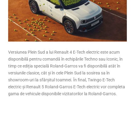
Versiunea Plein Sud a lui Renault 4 E-Tech electric este acum
disponibilă pentru comandă în echipările Techno sau Iconic, în
timp ce ediția specială Roland-Garros va fi disponibilă atât în
versiunile clasice, cât și în cele Plein Sud la sosirea sa în
showroom-uri la sfârșitul toamnei. În final, Twingo E-Tech
electric și Renault 5 Roland-Garros E-Tech electric vor completa
gama de vehicule disponibile vizitatorilor la Roland-Garros.