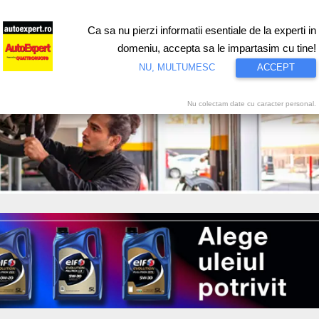
Ca sa nu pierzi informatii esentiale de la experti in
ri
Test drive
Eco
Motorsport
Proiecte speciale
Video
domeniu, accepta sa le impartasim cu tine!
NU, MULTUMESC
ACCEPT
Nu colectam date cu caracter personal.