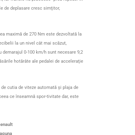
le de deplasare cresc simţitor,
loarea maximă de 270 Nm este dezvoltată la
ibelii la un nivel cât mai scăzut,
ru demarajul 0-100 km/h sunt necesare 9,2
ăsările hotărâte ale pedalei de acceleraţie
 de cutia de viteze automată și plaja de
ceea ce înseamnă spor-tivitate dar, este
enault
aguna