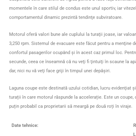
momentele în care stilul de condus este unul sportiv, iar viteze
comportamentul dinamic prezintă tendinţe subviratoare.
Motorul oferă valori bune ale cuplului la turaţii joase, iar va
3,250 rpm. Sistemul de evacuare este făcut pentru a menţine dec
confortul pasagerilor ocupând şi în acest caz primul loc. Pent
secunde, ceea ce înseamnă că nu veţi fi ţintuiţi în scaune la ap
dar, nici nu vă veţi face griji în timpul unei depăşiri.
Laguna coupe este destinată uzului cotidian, lucru evidenţiat şi
turații în care motorul răspunde la accelerație. Este un coupe, 
puțin probabil ca proprietarii să meargă pe două roți în viraje.
Date tehnice:
R
L