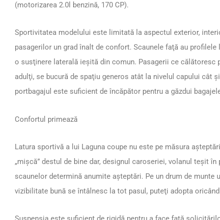
(motorizarea 2.0l benzină, 170 CP).
Sportivitatea modelului este limitată la aspectul exterior, interi
pasagerilor un grad înalt de confort. Scaunele faţă au profilele 
o susţinere laterală ieşită din comun. Pasagerii ce călătores
adulţi, se bucură de spaţiu generos atât la nivelul capului cât ş
portbagajul este suficient de încăpător pentru a găzdui bagajele
Confortul primează
Latura sportivă a lui Laguna coupe nu este pe măsura aşteptări
„mişcă” destul de bine dar, designul caroseriei, volanul teşit în p
scaunelor determină anumite aşteptări. Pe un drum de munte und
vizibilitate bună se întâlnesc la tot pasul, puteţi adopta oricând
Suspensia este suficient de rigidă pentru a face faţă solicităril