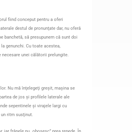
orul fiind conceput pentru a oferi
laterale destul de pronunţate dar, nu oferă
c pe banchetă, să presupunem că sunt doi
i la genunchi. Cu toate acestea,
 necesare unei călătorii prelungite.
lor. Nu mă înţelegeţi greşit, maşina se
artea de jos şi profilele laterale ale
e sepentinele şi virajele largi cu
 un ritm susţinut.
or, iar frânele nu „obosesc” prea repede. În