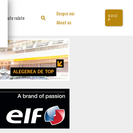
Despre noi
SHO
Auto rulate
Search
P
About us