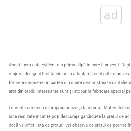
ad
Acest lucru este evident din prima clipă în care îl priveşti. Deşi
majore, designul limi-tându-se la adoptarea unei grile masive a 
formele caroseriei în partea din spate demonstrează că italieni
artă din tablă. Interesante sunt și stopurile fabricate special 
Lucrurile continuă să impresioneze şi la interior. Materialele sun
bine realizate încât te poţi descuraja gândidu-te la preţul de ach
dacă ve-,rifici lista de preţuri, vei observa că preţul de pornir