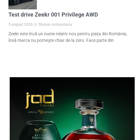
Test drive Zeekr 001 Privilege AWD
3 august 2026
Niciun comentariu
Zeekr este încă un nume relativ nou pentru piața din România,
însă marca nu pornește chiar de la zero. Face parte din