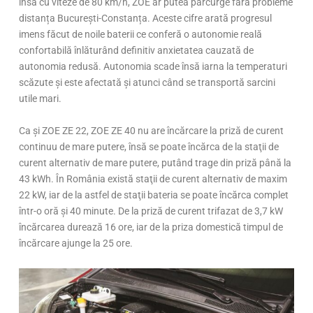
însă cu viteze de 80 km/h, ZOE ar putea parcurge fără probleme
distanța București-Constanța. Aceste cifre arată progresul
imens făcut de noile baterii ce conferă o autonomie reală
confortabilă înlăturând definitiv anxietatea cauzată de
autonomia redusă. Autonomia scade însă iarna la temperaturi
scăzute şi este afectată şi atunci când se transportă sarcini
utile mari.
Ca şi ZOE ZE 22, ZOE ZE 40 nu are încărcare la priză de curent
continuu de mare putere, însă se poate încărca de la staţii de
curent alternativ de mare putere, putând trage din priză până la
43 kWh. În România există staţii de curent alternativ de maxim
22 kW, iar de la astfel de staţii bateria se poate încărca complet
într-o oră şi 40 minute. De la priză de curent trifazat de 3,7 kW
încărcarea durează 16 ore, iar de la priza domestică timpul de
încărcare ajunge la 25 ore.