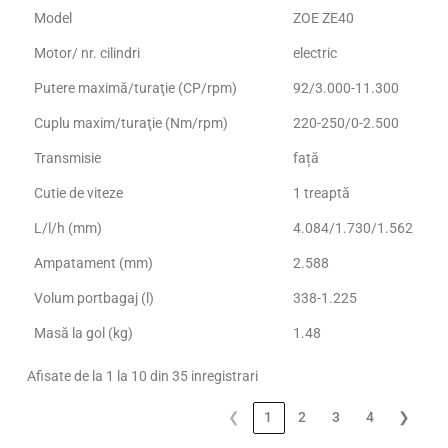
Model
ZOE ZE40
Motor/ nr. cilindri
electric
Putere maximă/turaţie (CP/rpm)
92/3.000-11.300
Cuplu maxim/turaţie (Nm/rpm)
220-250/0-2.500
Transmisie
față
Cutie de viteze
1 treaptă
L/l/h (mm)
4.084/1.730/1.562
Ampatament (mm)
2.588
Volum portbagaj (l)
338-1.225
Masă la gol (kg)
1.48
Afisate de la 1 la 10 din 35 inregistrari
❮
1
2
3
4
❯