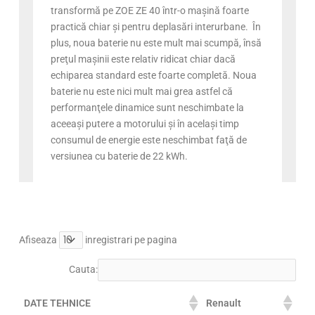
transformă pe ZOE ZE 40 într-o maşină foarte
practică chiar şi pentru deplasări interurbane. În
plus, noua baterie nu este mult mai scumpă, însă
preţul maşinii este relativ ridicat chiar dacă
echiparea standard este foarte completă. Noua
baterie nu este nici mult mai grea astfel că
performanţele dinamice sunt neschimbate la
aceeaşi putere a motorului şi în acelaşi timp
consumul de energie este neschimbat faţă de
versiunea cu baterie de 22 kWh.
Afiseaza
inregistrari pe pagina
Cauta:
DATE TEHNICE
Renault