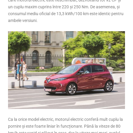
care motorul electric este neschimbat, dezvoltând tot 92 CP și
un cuplu maxim cuprins între 220 și 250 Nm. De asemenea, și
consumul mediu oficial de 13,3 kWh/100 km este identic pentru
ambele versiuni.
Ca la orice model electric, motorul electric conferă mult cuplu la
pornire și este foarte liniar în funcționare. Până la viteze de 80