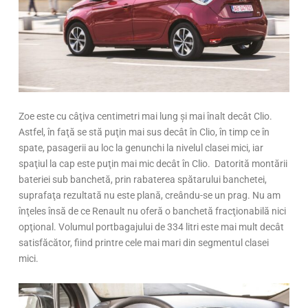
Zoe este cu câţiva centimetri mai lung şi mai înalt decât Clio.
Astfel, în faţă se stă puţin mai sus decât în Clio, în timp ce în
spate, pasagerii au loc la genunchi la nivelul clasei mici, iar
spaţiul la cap este puţin mai mic decât în Clio. Datorită montării
bateriei sub banchetă, prin rabaterea spătarului banchetei,
suprafaţa rezultată nu este plană, creându-se un prag. Nu am
înţeles însă de ce Renault nu oferă o banchetă fracţionabilă nici
opţional. Volumul portbagajului de 334 litri este mai mult decât
satisfăcător, fiind printre cele mai mari din segmentul clasei
mici.