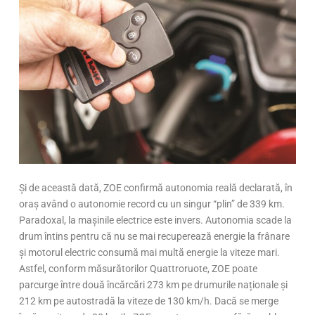
Și de această dată, ZOE confirmă autonomia reală declarată, în
oraș având o autonomie record cu un singur “plin” de 339 km.
Paradoxal, la mașinile electrice este invers. Autonomia scade la
drum întins pentru că nu se mai recuperează energie la frânare
și motorul electric consumă mai multă energie la viteze mari.
Astfel, conform măsurătorilor Quattroruote, ZOE poate
parcurge între două încărcări 273 km pe drumurile naționale și
212 km pe autostradă la viteze de 130 km/h. Dacă se merge