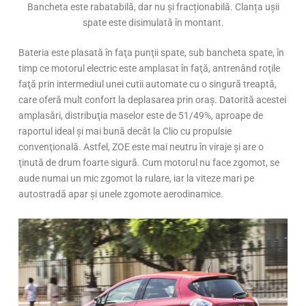
Bancheta este rabatabilă, dar nu și fracționabilă. Clanța ușii
spate este disimulată în montant.
Bateria este plasată în faţa punţii spate, sub bancheta spate, în
timp ce motorul electric este amplasat în faţă, antrenând roţile
faţă prin intermediul unei cutii automate cu o singură treaptă,
care oferă mult confort la deplasarea prin oraş. Datorită acestei
amplasări, distribuţia maselor este de 51/49%, aproape de
raportul ideal şi mai bună decât la Clio cu propulsie
convenţională. Astfel, ZOE este mai neutru în viraje şi are o
ţinută de drum foarte sigură. Cum motorul nu face zgomot, se
aude numai un mic zgomot la rulare, iar la viteze mari pe
autostradă apar şi unele zgomote aerodinamice.