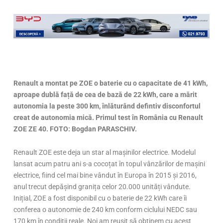
Renault a montat pe ZOE o baterie cu o capacitate de 41 kWh,
aproape dublă față de cea de bază de 22 kWh, care a mărit
autonomia la peste 300 km, înlăturând defintiv disconfortul
creat de autonomia mică. Primul test în România cu Renault
ZOE ZE 40. FOTO: Bogdan PARASCHIV.
Renault ZOE este deja un star al mașinilor electrice. Modelul
lansat acum patru ani s-a cocoțat în topul vânzărilor de mașini
electrice, fiind cel mai bine vândut în Europa în 2015 și 2016,
anul trecut depășind granița celor 20.000 unități vândute.
Inițial, ZOE a fost disponibil cu o baterie de 22 kWh care îi
conferea o autonomie de 240 km conform ciclului NEDC sau
170 km în condiții reale. Noi am reușit să obținem cu acest