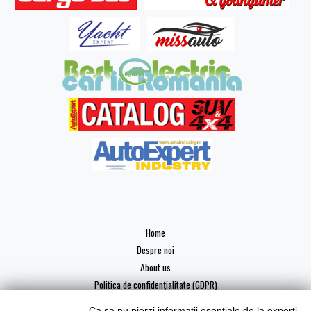
Home
Despre noi
About us
Politica de confidențialitate (GDPR)
Ca sa nu pierzi informatii esentiale de la experti