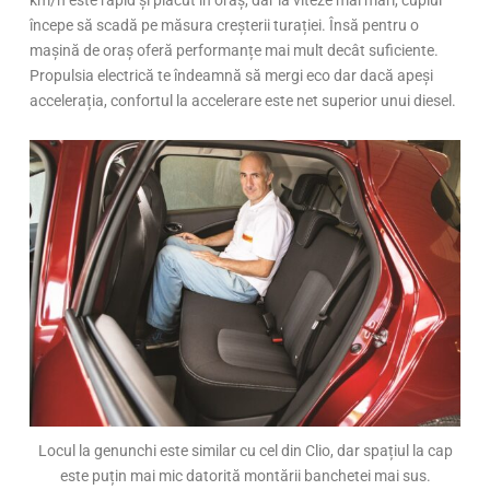
km/h este rapid și plăcut în oraș, dar la viteze mai mari, cuplul
începe să scadă pe măsura creșterii turației. Însă pentru o
mașină de oraș oferă performanțe mai mult decât suficiente.
Propulsia electrică te îndeamnă să mergi eco dar dacă apeși
accelerația, confortul la accelerare este net superior unui diesel.
Locul la genunchi este similar cu cel din Clio, dar spațiul la cap
este puțin mai mic datorită montării banchetei mai sus.