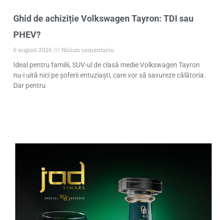
Ghid de achiziție Volkswagen Tayron: TDI sau
PHEV?
6 august 2026
Niciun comentariu
Ideal pentru familii, SUV-ul de clasă medie Volkswagen Tayron
nu-i uită nici pe șoferii entuziaști, care vor să savureze călătoria.
Dar pentru