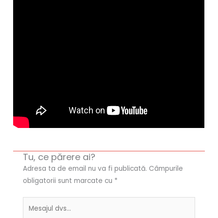
Tu, ce părere ai?
Adresa ta de email nu va fi publicată.
Câmpurile
obligatorii sunt marcate cu
*