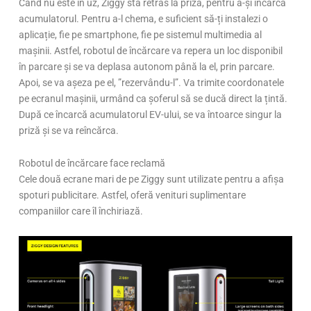
Când nu este în uz, Ziggy stă retras la priză, pentru a-și încărca
acumulatorul. Pentru a-l chema, e suficient să-ți instalezi o
aplicație, fie pe smartphone, fie pe sistemul multimedia al
mașinii. Astfel, robotul de încărcare va repera un loc disponibil
în parcare și se va deplasa autonom până la el, prin parcare.
Apoi, se va așeza pe el, ”rezervându-l”. Va trimite coordonatele
pe ecranul mașinii, urmând ca șoferul să se ducă direct la țintă.
După ce încarcă acumulatorul EV-ului, se va întoarce singur la
priză și se va reîncărca.
Robotul de încărcare face reclamă
Cele două ecrane mari de pe Ziggy sunt utilizate pentru a afișa
spoturi publicitare. Astfel, oferă venituri suplimentare
companiilor care îl închiriază.