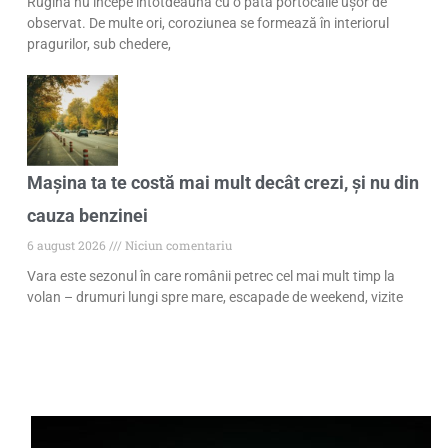
Rugina nu începe întotdeauna cu o pată portocalie ușor de
observat. De multe ori, coroziunea se formează în interiorul
pragurilor, sub chedere,
Mașina ta te costă mai mult decât crezi, și nu din
cauza benzinei
6 august 2026
Niciun comentariu
Vara este sezonul în care românii petrec cel mai mult timp la
volan – drumuri lungi spre mare, escapade de weekend, vizite