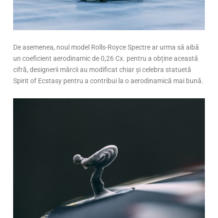
De asemenea, noul model Rolls-Royce Spectre ar urma să aibă
un coeficient aerodinamic de 0,26 Cx. pentru a obține această
cifră, designerii mărcii au modificat chiar și celebra statuetă
Spirit of Ecstasy pentru a contribui la o aerodinamică mai bună.