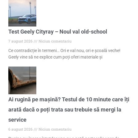
Test Geely Cityray – Noul val old-school
7 august 2026
Niciun comentariu
Ce contradicție în termeni… Ori e val nou, ori e școală veche!
Geely vine să ne explice cum poți oferi materiale și
Ai rugină pe mașină? Testul de 10 minute care îți
arată dacă o poți trata sau trebuie să mergi la
service
6 august 2026
Niciun comentariu