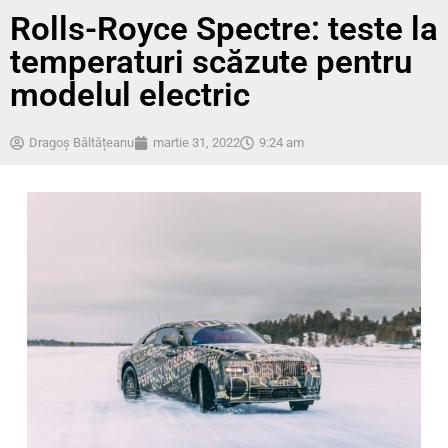
Rolls-Royce Spectre: teste la
temperaturi scăzute pentru
modelul electric
Dragoș Băltățeanu
martie 31, 2022
9:24 am