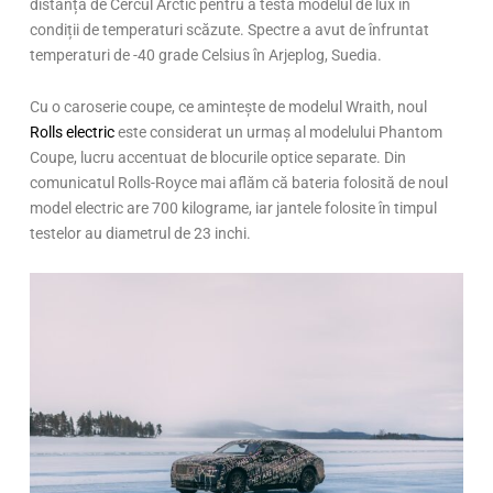
distanță de Cercul Arctic pentru a testa modelul de lux în
condiții de temperaturi scăzute. Spectre a avut de înfruntat
temperaturi de -40 grade Celsius în Arjeplog, Suedia.
Cu o caroserie coupe, ce amintește de modelul Wraith, noul
Rolls electric
este considerat un urmaș al modelului Phantom
Coupe, lucru accentuat de blocurile optice separate. Din
comunicatul Rolls-Royce mai aflăm că bateria folosită de noul
model electric are 700 kilograme, iar jantele folosite în timpul
testelor au diametrul de 23 inchi.