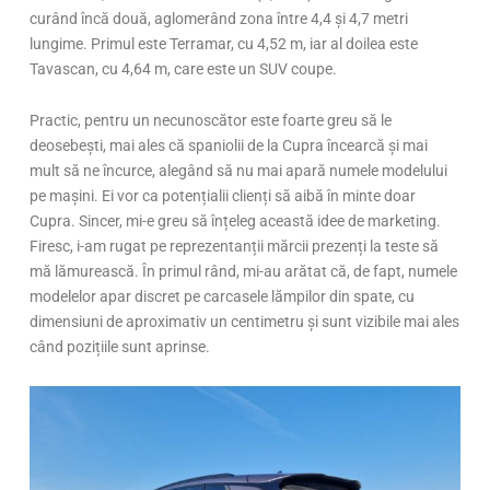
curând încă două, aglomerând zona între 4,4 și 4,7 metri
lungime. Primul este Terramar, cu 4,52 m, iar al doilea este
Tavascan, cu 4,64 m, care este un SUV coupe.
Practic, pentru un necunoscător este foarte greu să le
deosebești, mai ales că spaniolii de la Cupra încearcă și mai
mult să ne încurce, alegând să nu mai apară numele modelului
pe mașini. Ei vor ca potențialii clienți să aibă în minte doar
Cupra. Sincer, mi-e greu să înțeleg această idee de marketing.
Firesc, i-am rugat pe reprezentanții mărcii prezenți la teste să
mă lămurească. În primul rând, mi-au arătat că, de fapt, numele
modelelor apar discret pe carcasele lămpilor din spate, cu
dimensiuni de aproximativ un centimetru și sunt vizibile mai ales
când pozițiile sunt aprinse.