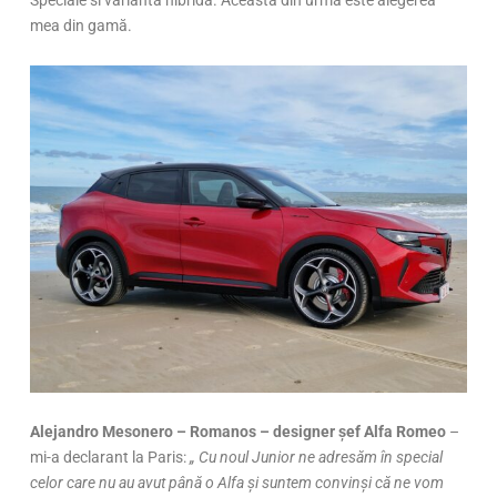
mea din gamă.
Alejandro Mesonero – Romanos – designer șef Alfa Romeo
–
mi-a declarant la Paris:
„ Cu noul Junior ne adresăm în special
celor care nu au avut până o Alfa și suntem convinși că ne vom