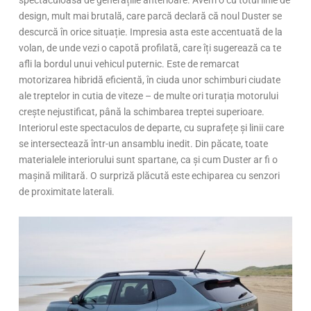
spectaculoasă de generațiile anterioare. Avem o cu totul linie de
design, mult mai brutală, care parcă declară că noul Duster se
descurcă în orice situație. Impresia asta este accentuată de la
volan, de unde vezi o capotă profilată, care îți sugerează ca te
afli la bordul unui vehicul puternic. Este de remarcat
motorizarea hibridă eficientă, în ciuda unor schimburi ciudate
ale treptelor in cutia de viteze – de multe ori turația motorului
crește nejustificat, până la schimbarea treptei superioare.
Interiorul este spectaculos de departe, cu suprafețe și linii care
se intersectează într-un ansamblu inedit. Din păcate, toate
materialele interiorului sunt spartane, ca și cum Duster ar fi o
mașină militară. O surpriză plăcută este echiparea cu senzori
de proximitate laterali.