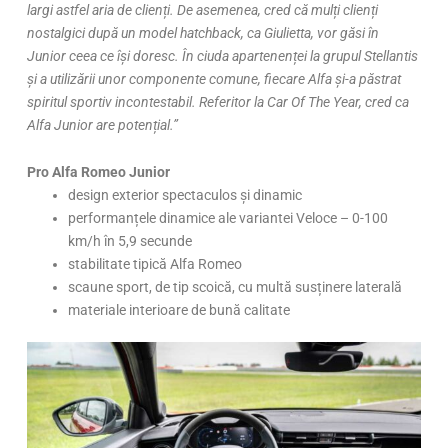
largi astfel aria de clienți. De asemenea, cred că mulți clienți
nostalgici după un model hatchback, ca Giulietta, vor găsi în
Junior ceea ce își doresc. În ciuda apartenenței la grupul Stellantis
și a utilizării unor componente comune, fiecare Alfa și-a păstrat
spiritul sportiv incontestabil. Referitor la Car Of The Year, cred ca
Alfa Junior are potențial.”
Pro Alfa Romeo Junior
design exterior spectaculos și dinamic
performanțele dinamice ale variantei Veloce – 0-100
km/h în 5,9 secunde
stabilitate tipică Alfa Romeo
scaune sport, de tip scoică, cu multă susținere laterală
materiale interioare de bună calitate