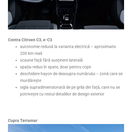
Contra Citroen C3, e-C3
autonomie redusă la varianta electrică – aproximativ
200 km reali
scaune față fără susținere laterală
spațiu redus în spate, doar pentru copii
deschidere hayon de deasupra numărului – zonă care se
murdărește
sigla supradimensionată de pe grila din față, care nu se
potrivește cu restul detaliilor de design exterior
Cupra Terramar