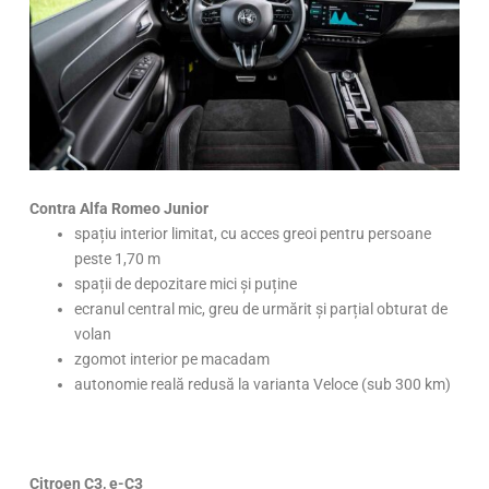
Contra Alfa Romeo Junior
spațiu interior limitat, cu acces greoi pentru persoane
peste 1,70 m
spații de depozitare mici și puține
ecranul central mic, greu de urmărit și parțial obturat de
volan
zgomot interior pe macadam
autonomie reală redusă la varianta Veloce (sub 300 km)
Citroen C3, e-C3