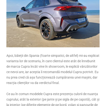
Apoi, băieții din Spania (foarte simpatici, de altfel) mi-au explicat
varianta lor de scenariu, în care clientul este atât de înnebunit
de marca Cupra încât vine în showroom, le explică vânzătorilor
ce nevoi are, iar aceștia îi recomandă modelul Cupra potrivit. Eu
nu prea cred că așa funcționează cumpărarea unei mașini, dar
reacția clienților va da verdictul final.
Ce au în comun modelele Cupra este prezența culorii de nuanța
cuprului, atât la exterior (pe jante și pe sigla de pe capotă), cât și
la interior (pe diferite elemente de pe bord, volan și panourile de