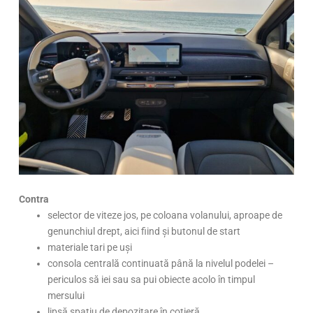
Contra
selector de viteze jos, pe coloana volanului, aproape de
genunchiul drept, aici fiind și butonul de start
materiale tari pe uși
consola centrală continuată până la nivelul podelei –
periculos să iei sau sa pui obiecte acolo în timpul
mersului
lipsă spațiu de depozitare în cotieră