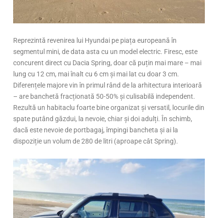
Reprezintă revenirea lui Hyundai pe piața europeană în
segmentul mini, de data asta cu un model electric. Firesc, este
concurent direct cu Dacia Spring, doar că puțin mai mare – mai
lung cu 12 cm, mai înalt cu 6 cm și mai lat cu doar 3 cm.
Diferențele majore vin în primul rând de la arhitectura interioară
– are banchetă fracționată 50-50% și culisabilă independent.
Rezultă un habitaclu foarte bine organizat și versatil, locurile din
spate putând găzdui, la nevoie, chiar și doi adulți. În schimb,
dacă este nevoie de portbagaj, împingi bancheta și ai la
dispoziție un volum de 280 de litri (aproape cât Spring).