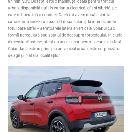
un mini SUV. De fapt, este o mașinuță ideală pentru traficul
urban, disponibilă atât în varianta electrică, cât și hibridă, pe
care te bucuri să o conduci. Dacă tot avem două culori la
caroserie, francezii au păstrat două culori și la interior, unde
totul pare altfel – aeratoarele laterale verticale, volanul cu o
formă neregulată sau spațiul de deasupra torpedoului. În ciuda
dimensiunii reduse, oferă un acces ușor pentru locurile din față.
Chiar dacă este în principiu un vehicul urban, este surprinzător
de agil și în afara localităților.