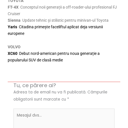
TOYOTA
FT-4X
Conceptul noii generații a off-roader-ului profesional FJ
Cruiser
Sienna
Update tehnic și stilistic pentru minivan-ul Toyota
Yaris
Citadina primește faceliftul aplicat deja versiunii
europene
VOLVO
XC60
Debut nord-american pentru noua generație a
popularului SUV de clasă medie
Tu, ce părere ai?
Adresa ta de email nu va fi publicată.
Câmpurile
obligatorii sunt marcate cu
*