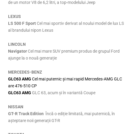
de un motor V8 de 6,2 litri, a top-modelului Jeep
LEXUS
LS 500 F Sport
Cel mai sportiv derivat al noului model de lux LS
al brandului nipon Lexus
LINCOLN
Navigator
Cel mai mare SUV premium produs de grupul Ford
ajunge la o nouă generație
MERCEDES-BENZ
GLC63 AMG
Cel mai puternic și mai rapid Mercedes-AMG GLC
are 476-510 CP
GLC63 AMG
GLC 63, acum și în variantă Coupe
NISSAN
GT-R Track Edition
Încă o ediție limitată, mai puternică, în
așteptare noii generații GT-R