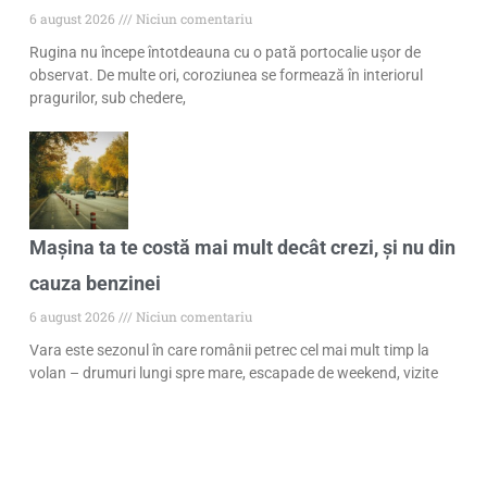
6 august 2026
Niciun comentariu
Rugina nu începe întotdeauna cu o pată portocalie ușor de
observat. De multe ori, coroziunea se formează în interiorul
pragurilor, sub chedere,
Mașina ta te costă mai mult decât crezi, și nu din
cauza benzinei
6 august 2026
Niciun comentariu
Vara este sezonul în care românii petrec cel mai mult timp la
volan – drumuri lungi spre mare, escapade de weekend, vizite