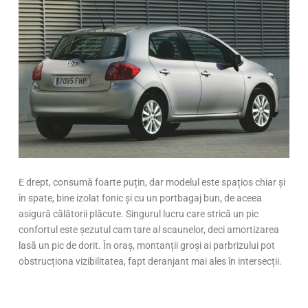
E drept, consumă foarte puțin, dar modelul este spațios chiar și
în spate, bine izolat fonic și cu un portbagaj bun, de aceea
asigură călătorii plăcute. Singurul lucru care strică un pic
confortul este șezutul cam tare al scaunelor, deci amortizarea
lasă un pic de dorit. În oraș, montanții groși ai parbrizului pot
obstrucționa vizibilitatea, fapt deranjant mai ales în intersecții.