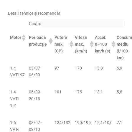
Detalii tehnice și recomandări
Cauta:
Perioadă
Putere
Viteză
Accel.
Consu
Motor
producție
max.
max.
0–100
mediu
(CP)
(km/h)
km/h (s)
(l/100
km)
1.4
03/07–
97
170
13,0
6,9
VVT-i 97
06/09
1.4
06/09–
101
175
13,1
5,8
VVT-i
20/13
101
1.6
03/07–
124/132
190/195
12,1/10,0
7,1
VVT-i
02/13