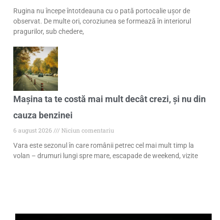
Rugina nu începe întotdeauna cu o pată portocalie ușor de
observat. De multe ori, coroziunea se formează în interiorul
pragurilor, sub chedere,
Mașina ta te costă mai mult decât crezi, și nu din
cauza benzinei
6 august 2026
Niciun comentariu
Vara este sezonul în care românii petrec cel mai mult timp la
volan – drumuri lungi spre mare, escapade de weekend, vizite