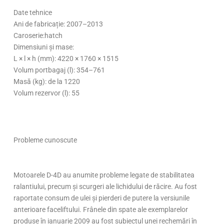
Date tehnice
Ani de fabricație: 2007–2013
Caroserie:hatch
Dimensiuni și mase:
L × l × h (mm): 4220 × 1760 × 1515
Volum portbagaj (l): 354–761
Masă (kg): de la 1220
Volum rezervor (l): 55
Probleme cunoscute
Motoarele D-4D au anumite probleme legate de stabilitatea
ralantiului, precum și scurgeri ale lichidului de răcire. Au fost
raportate consum de ulei și pierderi de putere la versiunile
anterioare faceliftului. Frânele din spate ale exemplarelor
produse în ianuarie 2009 au fost subiectul unei rechemări în