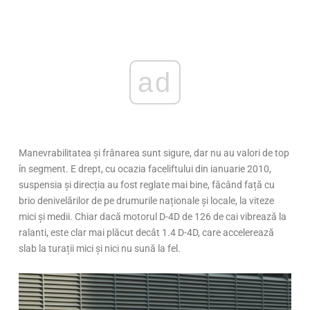
ad
Manevrabilitatea și frânarea sunt sigure, dar nu au valori de top
în segment. E drept, cu ocazia faceliftului din ianuarie 2010,
suspensia și direcția au fost reglate mai bine, făcând față cu
brio denivelărilor de pe drumurile naționale și locale, la viteze
mici și medii. Chiar dacă motorul D-4D de 126 de cai vibrează la
ralanti, este clar mai plăcut decât 1.4 D-4D, care accelerează
slab la turații mici și nici nu sună la fel.