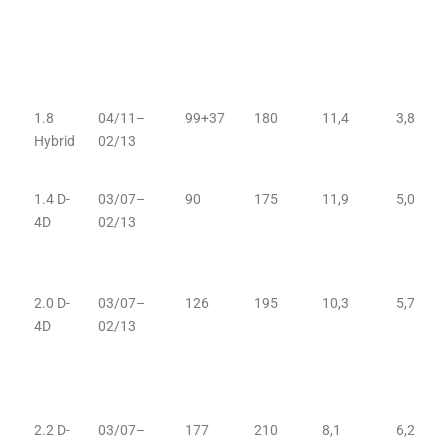
1.8
04/11–
99+37
180
11,4
3,8
Hybrid
02/13
1.4 D-
03/07–
90
175
11,9
5,0
4D
02/13
2.0 D-
03/07–
126
195
10,3
5,7
4D
02/13
2.2 D-
03/07–
177
210
8,1
6,2