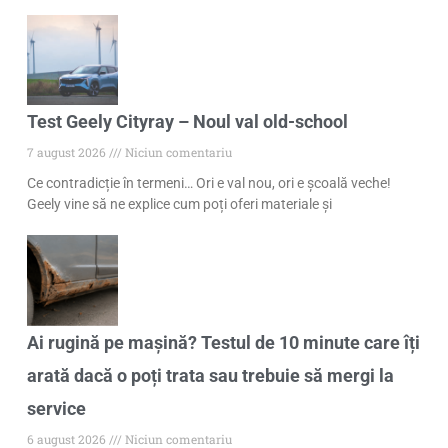
Test Geely Cityray – Noul val old-school
7 august 2026
Niciun comentariu
Ce contradicție în termeni… Ori e val nou, ori e școală veche!
Geely vine să ne explice cum poți oferi materiale și
Ai rugină pe mașină? Testul de 10 minute care îți
arată dacă o poți trata sau trebuie să mergi la
service
6 august 2026
Niciun comentariu