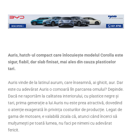
Auris, hatch-ul compact care înlocuiește modelul Corolla este
sigur, fiabil, dar slab finisat, mai ales din cauza plasticelor
tari.
Auris vinde de la latinul aurum, care înseamnă, ai ghicit, aur. Dar
este cu adevărat Auris o comoară lîn parcarea omului? Depinde.
Dacă ne raportăm la calitatea interiorului, cu plastice negre și
tari, prima generație a lui Auris nu este prea atractivă, dovedind
o atenție exagerată în privința costurilor de producție. Legat de
gama de motoare, e valabilă zicala că, atunci când încerci să
mulțumești pe toată lumea, nu faci pe nimeni cu adevărat
fericit.