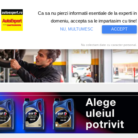
Ca sa nu pierzi informatii esentiale de la experti in
ri
Test drive
Eco
Motorsport
Proiecte speciale
Video
domeniu, accepta sa le impartasim cu tine!
NU, MULTUMESC
ACCEPT
Nu colectam date cu caracter personal.