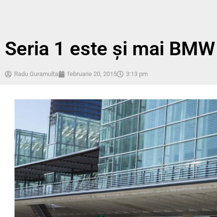
Seria 1 este şi mai BM
Radu Guramulta
februarie 20, 2015
3:13 pm