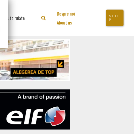
Despre noi
SHO
Auto rulate
Search
P
About us