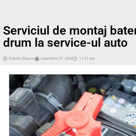
Serviciul de montaj bater
drum la service-ul auto
Doinita Stanciu
noiembrie 27, 2020
11:41 am