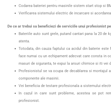
Codarea bateriei pentru masinile sistem start stop si B
Verificarea sistemului electric de incarcare si acordarea
De ce ar trebui sa beneficiezi de serviciile unui profesionist pe
Bateriile auto sunt grele, putand cantari pana la 20 de 
atenta.
Totodata, din cauza faptului ca acidul din baterie este
face numai cu un echipament adecvat care consta in och
masuri de siguranta, te expui la arsuri chimice si iti ve
Profesionistul se va ocupa de decablarea si montajul ade
componente ale masinii.
Vei beneficia de testare profesionala a sistemului elect
In cazul in care sunt probleme, acestea se pot re
profesionist.