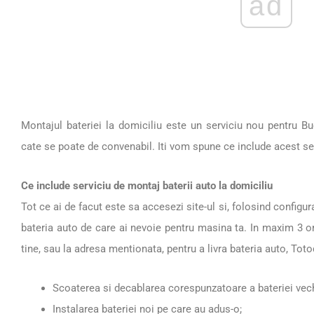
ad
Montajul bateriei la domiciliu este un serviciu nou pentru Buc
cate se poate de convenabil. Iti vom spune ce include acest serv
Ce include serviciu de montaj baterii auto la domiciliu
Tot ce ai de facut este sa accesezi site-ul si, folosind configur
bateria auto de care ai nevoie pentru masina ta. In maxim 3 or
tine, sau la adresa mentionata, pentru a livra bateria auto, Tot
Scoaterea si decablarea corespunzatoare a bateriei vech
Instalarea bateriei noi pe care au adus-o;