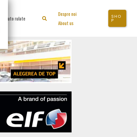
Despre noi
SHO
Auto rulate
Search
P
About us