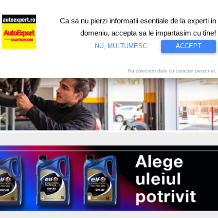
Ca sa nu pierzi informatii esentiale de la experti in
ri
Test drive
Eco
Motorsport
Proiecte speciale
Video
domeniu, accepta sa le impartasim cu tine!
NU, MULTUMESC
ACCEPT
Nu colectam date cu caracter personal.