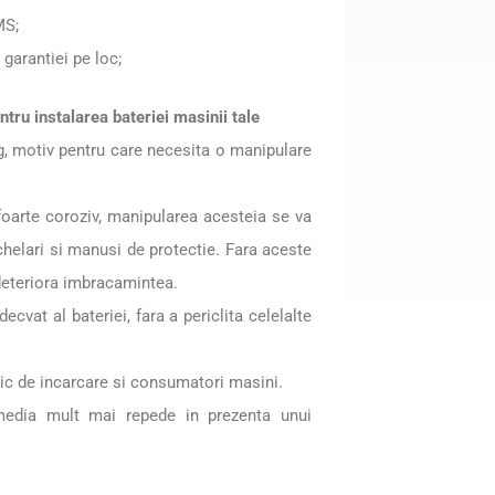
MS;
 garantiei pe loc;
ntru instalarea bateriei masinii tale
kg, motiv pentru care necesita o manipulare
 foarte coroziv, manipularea acesteia se va
elari si manusi de protectie. Fara aceste
i deteriora imbracamintea.
cvat al bateriei, fara a periclita celelalte
ric de incarcare si consumatori masini.
media mult mai repede in prezenta unui