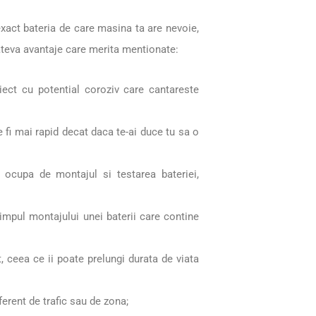
i exact bateria de care masina ta are nevoie,
cateva avantaje care merita mentionate:
iect cu potential coroziv care cantareste
e fi mai rapid decat daca te-ai duce tu sa o
a ocupa de montajul si testarea bateriei,
timpul montajului unei baterii care contine
, ceea ce ii poate prelungi durata de viata
iferent de trafic sau de zona;