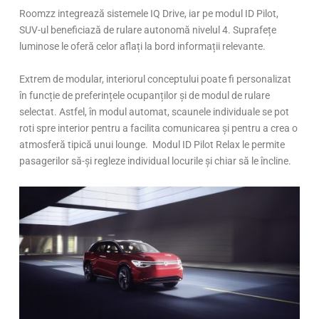
Roomzz integrează sistemele IQ Drive, iar pe modul ID Pilot,
SUV-ul beneficiază de rulare autonomă nivelul 4. Suprafețe
luminose le oferă celor aflați la bord informații relevante.
Extrem de modular, interiorul conceptului poate fi personalizat
în funcție de preferințele ocupanților și de modul de rulare
selectat. Astfel, în modul automat, scaunele individuale se pot
roti spre interior pentru a facilita comunicarea și pentru a crea o
atmosferă tipică unui lounge. Modul ID Pilot Relax le permite
pasagerilor să-și regleze individual locurile și chiar să le încline.