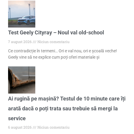
Test Geely Cityray – Noul val old-school
7 august 2026
Niciun comentariu
Ce contradicție în termeni… Ori e val nou, ori e școală veche!
Geely vine să ne explice cum poți oferi materiale și
Ai rugină pe mașină? Testul de 10 minute care îți
arată dacă o poți trata sau trebuie să mergi la
service
6 august 2026
Niciun comentariu