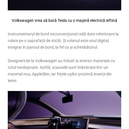
Volkswagen vrea să bată Tesla cu o mașină electrică ieftină
Instrumentarul de bord neconvențional redă date referitoare la
rulare pe o suprafață de sticlă. Și volanul este unul digital,
integrat în panoul de bord, la fel ca și schimbătorul.
Designerii de la Volkswagen au folosit la interior materiale cu
totul neobișnuite. Astfel, scaunele sunt îmbrăcate într-un
material nou, AppleSkin, iar fețele ușilor prezintă inserții din
lemn.