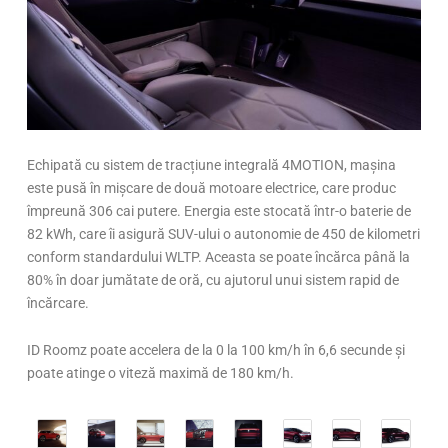
Echipată cu sistem de tracțiune integrală 4MOTION, mașina
este pusă în mișcare de două motoare electrice, care produc
împreună 306 cai putere. Energia este stocată într-o baterie de
82 kWh, care îi asigură SUV-ului o autonomie de 450 de kilometri
conform standardului WLTP. Aceasta se poate încărca până la
80% în doar jumătate de oră, cu ajutorul unui sistem rapid de
încărcare.
ID Roomz poate accelera de la 0 la 100 km/h în 6,6 secunde și
poate atinge o viteză maximă de 180 km/h.