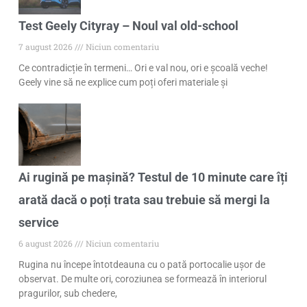
Test Geely Cityray – Noul val old-school
7 august 2026
Niciun comentariu
Ce contradicție în termeni… Ori e val nou, ori e școală veche!
Geely vine să ne explice cum poți oferi materiale și
Ai rugină pe mașină? Testul de 10 minute care îți
arată dacă o poți trata sau trebuie să mergi la
service
6 august 2026
Niciun comentariu
Rugina nu începe întotdeauna cu o pată portocalie ușor de
observat. De multe ori, coroziunea se formează în interiorul
pragurilor, sub chedere,