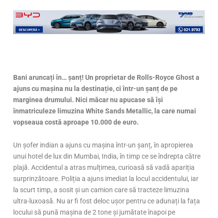
Bani arunca
ți în… șanț! Un proprietar de Rolls-Royce Ghost a
ajuns cu mașina nu la destinație, ci într-un șanț de pe
marginea drumului. Nici măcar nu apucase să își
înmatriculeze limuzina White Sands Metallic, la care numai
vopseaua costă aproape 10.000 de euro.
Un șofer indian a ajuns cu mașina într-un șanț, în apropierea
unui hotel de lux din Mumbai, India, în timp ce se îndrepta către
plajă. Accidentul a atras mulțimea, curioasă să vadă apariția
surprinzătoare. Poliția a ajuns imediat la locul accidentului, iar
la scurt timp, a sosit și un camion care să tracteze limuzina
ultra-luxoasă. Nu ar fi fost deloc ușor pentru ce adunați la fața
locului să pună mașina de 2 tone și jumătate înapoi pe