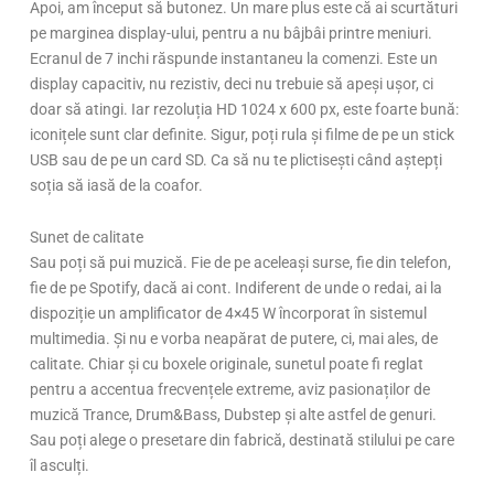
Apoi, am început să butonez. Un mare plus este că ai scurtături
pe marginea display-ului, pentru a nu bâjbâi printre meniuri.
Ecranul de 7 inchi răspunde instantaneu la comenzi. Este un
display capacitiv, nu rezistiv, deci nu trebuie să apeși ușor, ci
doar să atingi. Iar rezoluția HD 1024 x 600 px, este foarte bună:
iconițele sunt clar definite. Sigur, poți rula și filme de pe un stick
USB sau de pe un card SD. Ca să nu te plictisești când aștepți
soția să iasă de la coafor.
Sunet de calitate
Sau poți să pui muzică. Fie de pe aceleași surse, fie din telefon,
fie de pe Spotify, dacă ai cont. Indiferent de unde o redai, ai la
dispoziție un amplificator de 4×45 W încorporat în sistemul
multimedia. Și nu e vorba neapărat de putere, ci, mai ales, de
calitate. Chiar și cu boxele originale, sunetul poate fi reglat
pentru a accentua frecvențele extreme, aviz pasionaților de
muzică Trance, Drum&Bass, Dubstep și alte astfel de genuri.
Sau poți alege o presetare din fabrică, destinată stilului pe care
îl asculți.