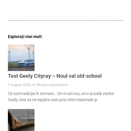
Explorați mai mult
Test Geely Cityray – Noul val old-school
7 august 2026
Niciun comentariu
Ce contradicție în termeni… Ori e val nou, ori e școală veche!
Geely vine să ne explice cum poți oferi materiale și