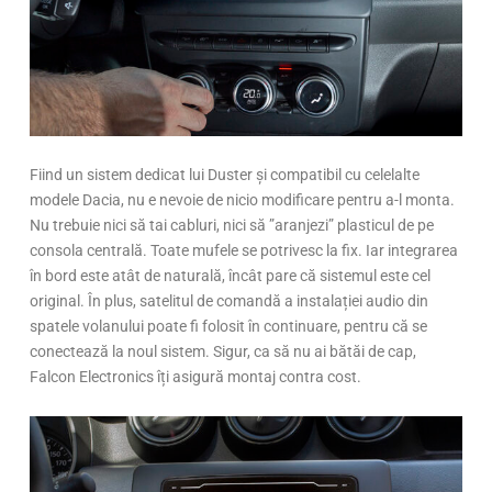
Fiind un sistem dedicat lui Duster și compatibil cu celelalte
modele Dacia, nu e nevoie de nicio modificare pentru a-l monta.
Nu trebuie nici să tai cabluri, nici să ”aranjezi” plasticul de pe
consola centrală. Toate mufele se potrivesc la fix. Iar integrarea
în bord este atât de naturală, încât pare că sistemul este cel
original. În plus, satelitul de comandă a instalației audio din
spatele volanului poate fi folosit în continuare, pentru că se
conectează la noul sistem. Sigur, ca să nu ai bătăi de cap,
Falcon Electronics îți asigură montaj contra cost.