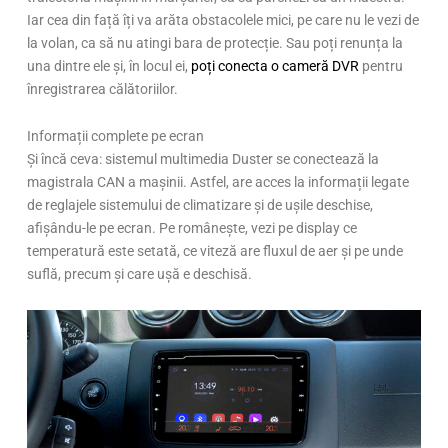
Iar cea din față îți va arăta obstacolele mici, pe care nu le vezi de
la volan, ca să nu atingi bara de protecție. Sau poți renunța la
una dintre ele și, în locul ei,
poți conecta o cameră DVR
pentru
înregistrarea călătoriilor.
Informații complete pe ecran
Și încă ceva: sistemul multimedia Duster se conectează la
magistrala CAN a mașinii. Astfel, are acces la informații legate
de reglajele sistemului de climatizare și de ușile deschise,
afișându-le pe ecran. Pe românește, vezi pe display ce
temperatură este setată, ce viteză are fluxul de aer și pe unde
suflă, precum și care ușă e deschisă.