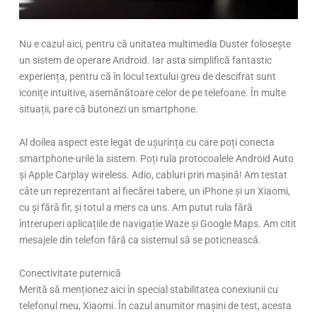
Nu e cazul aici, pentru că unitatea multimedia Duster folosește
un sistem de operare Android. Iar asta simplifică fantastic
experiența, pentru că în locul textului greu de descifrat sunt
iconițe intuitive, asemănătoare celor de pe telefoane. În multe
situații, pare că butonezi un smartphone.
Al doilea aspect este legat de ușurința cu care poți conecta
smartphone-urile la sistem. Poți rula protocoalele Android Auto
și Apple Carplay wireless. Adio, cabluri prin mașină! Am testat
câte un reprezentant al fiecărei tabere, un iPhone și un Xiaomi,
cu și fără fir, și totul a mers ca uns. Am putut rula fără
întreruperi aplicațiile de navigație Waze și Google Maps. Am citit
mesajele din telefon fără ca sistemul să se poticnească.
Conectivitate puternică
Merită să menționez aici în special stabilitatea conexiunii cu
telefonul meu, Xiaomi. În cazul anumitor mașini de test, acesta