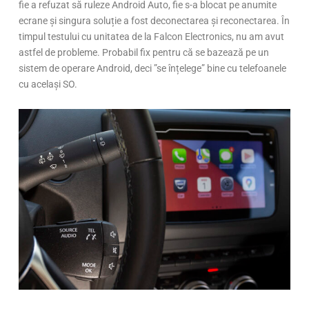
fie a refuzat să ruleze Android Auto, fie s-a blocat pe anumite
ecrane și singura soluție a fost deconectarea și reconectarea. În
timpul testului cu unitatea de la Falcon Electronics, nu am avut
astfel de probleme. Probabil fix pentru că se bazează pe un
sistem de operare Android, deci ”se înțelege” bine cu telefoanele
cu același SO.