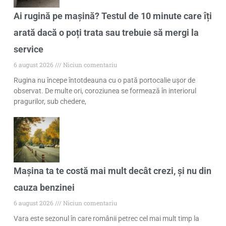
Ai rugină pe mașină? Testul de 10 minute care îți
arată dacă o poți trata sau trebuie să mergi la
service
6 august 2026
Niciun comentariu
Rugina nu începe întotdeauna cu o pată portocalie ușor de
observat. De multe ori, coroziunea se formează în interiorul
pragurilor, sub chedere,
Mașina ta te costă mai mult decât crezi, și nu din
cauza benzinei
6 august 2026
Niciun comentariu
Vara este sezonul în care românii petrec cel mai mult timp la