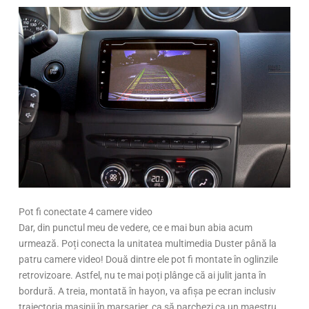
Pot fi conectate 4 camere video
Dar, din punctul meu de vedere, ce e mai bun abia acum
urmează. Poți conecta la unitatea multimedia Duster până la
patru camere video! Două dintre ele pot fi montate în oglinzile
retrovizoare. Astfel, nu te mai poți plânge că ai julit janta în
bordură. A treia, montată în hayon, va afișa pe ecran inclusiv
traiectoria mașinii în marșarier, ca să parchezi ca un maestru.