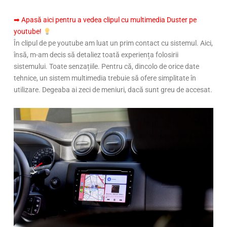
➡ Apasă aici pentru a vedea clipul cu multimedia Duster pe
youtube!
În clipul de pe youtube am luat un prim contact cu sistemul. Aici,
însă, m-am decis să detaliez toată experiența folosirii
sistemului. Toate senzațiile. Pentru că, dincolo de orice date
tehnice, un sistem multimedia trebuie să ofere simplitate în
utilizare. Degeaba ai zeci de meniuri, dacă sunt greu de accesat.