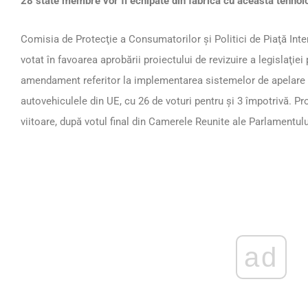
28 state membre vor fi echipate din fabrică cu această tehnol
Comisia de Protecţie a Consumatorilor şi Politici de Piaţă Int
votat în favoarea aprobării proiectului de revizuire a legislaţie
amendament referitor la implementarea sistemelor de apelare a
autovehiculele din UE, cu 26 de voturi pentru şi 3 împotrivă. Pr
viitoare, după votul final din Camerele Reunite ale Parlamentul
ad