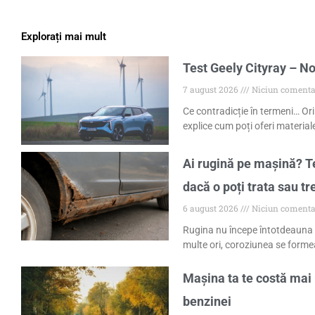
Explorați mai mult
Test Geely Cityray – No
7 august 2026
Niciun comenta
Ce contradicție în termeni… Ori
explice cum poți oferi materiale
Ai rugină pe mașină? Te
dacă o poți trata sau tr
6 august 2026
Niciun comenta
Rugina nu începe întotdeauna 
multe ori, coroziunea se formea
Mașina ta te costă mai 
benzinei