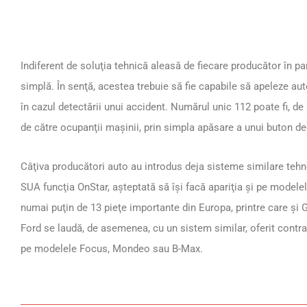
Indiferent de soluţia tehnică aleasă de fiecare producător în pa
simplă. În senţă, acestea trebuie să fie capabile să apeleze au
în cazul detectării unui accident. Numărul unic 112 poate fi, de 
de către ocupanţii maşinii, prin simpla apăsare a unui buton de
Câţiva producători auto au introdus deja sisteme similare tehn
SUA funcţia OnStar, aşteptată să îşi facă apariţia şi pe modelel
numai puţin de 13 pieţe importante din Europa, printre care şi G
Ford se laudă, de asemenea, cu un sistem similar, oferit contra 
pe modelele Focus, Mondeo sau B-Max.