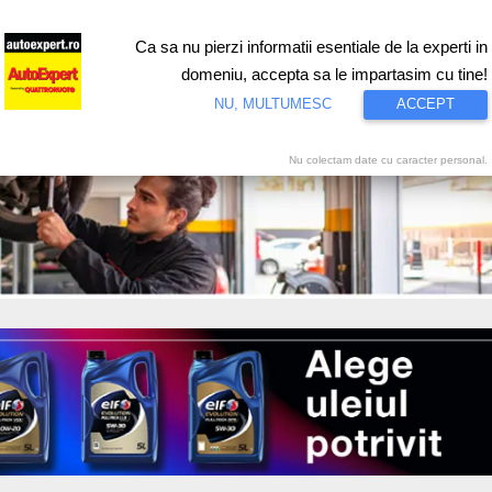
Ca sa nu pierzi informatii esentiale de la experti in
ri
Test drive
Eco
Motorsport
Proiecte speciale
Video
domeniu, accepta sa le impartasim cu tine!
NU, MULTUMESC
ACCEPT
Nu colectam date cu caracter personal.