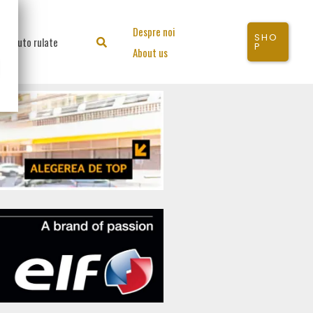
Despre noi
SHO
Auto rulate
Search
P
About us