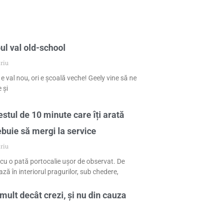
ul val old-school
riu
 e val nou, ori e școală veche! Geely vine să ne
 și
stul de 10 minute care îți arată
ebuie să mergi la service
riu
cu o pată portocalie ușor de observat. De
ză în interiorul pragurilor, sub chedere,
mult decât crezi, și nu din cauza