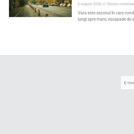
6 august 2026
Niciun comenta
Vara este sezonul în care româ
lungi spre mare, escapade de w