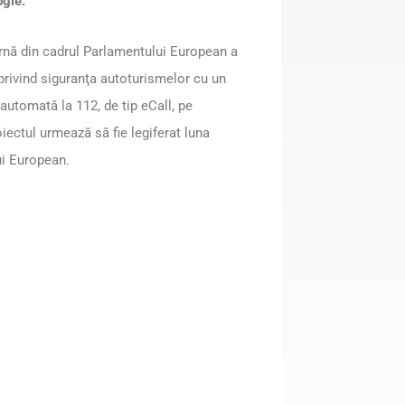
ogie.
ernă din cadrul Parlamentului European a
i privind siguranţa autoturismelor cu un
utomată la 112, de tip eCall, pe
oiectul urmează să fie legiferat luna
ui European.