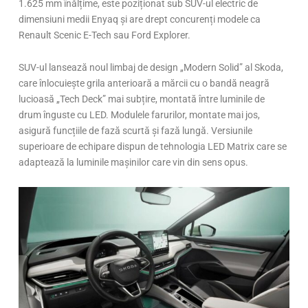
1.625 mm înălțime, este poziționat sub SUV-ul electric de
dimensiuni medii Enyaq și are drept concurenți modele ca
Renault Scenic E-Tech sau Ford Explorer.
SUV-ul lansează noul limbaj de design „Modern Solid” al Skoda,
care înlocuiește grila anterioară a mărcii cu o bandă neagră
lucioasă „Tech Deck” mai subțire, montată între luminile de
drum înguste cu LED. Modulele farurilor, montate mai jos,
asigură funcțiile de fază scurtă și fază lungă. Versiunile
superioare de echipare dispun de tehnologia LED Matrix care se
adaptează la luminile mașinilor care vin din sens opus.