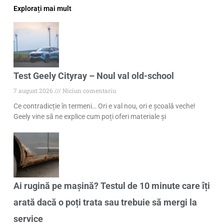
Explorați mai mult
Test Geely Cityray – Noul val old-school
7 august 2026
Niciun comentariu
Ce contradicție în termeni… Ori e val nou, ori e școală veche!
Geely vine să ne explice cum poți oferi materiale și
Ai rugină pe mașină? Testul de 10 minute care îți
arată dacă o poți trata sau trebuie să mergi la
service