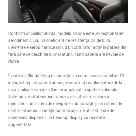
Conform oficialilor Skoda, modelul Skoda este „excepțional de
aerodinamic”, cu un coeficient de rezistență Cd de 0,26.
Elementele aerodinamice includ un obturator activ în partea din
față care se deschide numai atunci când bateria are nevoie de
răcire.
În interior, Skoda Elroq dispune de un ecran central tactil de 13
inchi, în timp ce șoferul primește informații suplimentare de la
un al doilea ecran de 5,3 inchi amplasat în spatele volanului.
Sistemul de infotainment oferă o structură mai clară a
meniurilor, un sistem de navigație îmbunătățit și un sistem de
control al aerului condiționat mai ușor de utilizat. Este de
asemenea disponibil un head-up display cu realitate
augmentată.