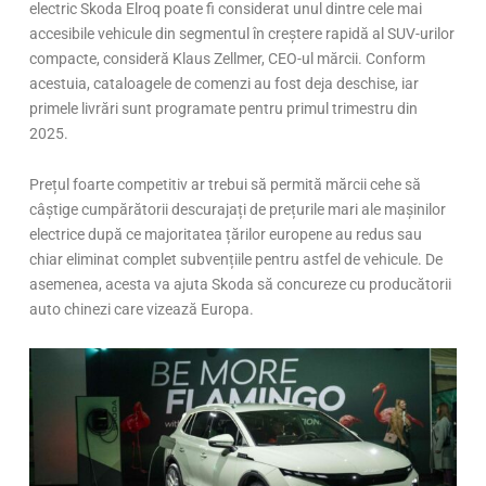
electric Skoda Elroq poate fi considerat unul dintre cele mai
accesibile vehicule din segmentul în creștere rapidă al SUV-urilor
compacte, consideră Klaus Zellmer, CEO-ul mărcii. Conform
acestuia, cataloagele de comenzi au fost deja deschise, iar
primele livrări sunt programate pentru primul trimestru din
2025.
Prețul foarte competitiv ar trebui să permită mărcii cehe să
câștige cumpărătorii descurajați de prețurile mari ale mașinilor
electrice după ce majoritatea țărilor europene au redus sau
chiar eliminat complet subvențiile pentru astfel de vehicule. De
asemenea, acesta va ajuta Skoda să concureze cu producătorii
auto chinezi care vizează Europa.