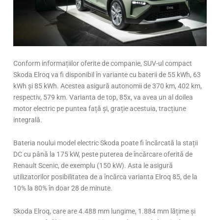
Conform informațiilor oferite de companie, SUV-ul compact
Skoda Elroq va fi disponibil în variante cu baterii de 55 kWh, 63
kWh și 85 kWh. Acestea asigură autonomii de 370 km, 402 km,
respectiv, 579 km. Varianta de top, 85x, va avea un al doilea
motor electric pe puntea față și, grație acestuia, tracțiune
integrală.
Bateria noului model electric Skoda poate fi încărcată la stații
DC cu până la 175 kW, peste puterea de încărcare oferită de
Renault Scenic, de exemplu (150 kW). Asta le asigură
utilizatorilor posibilitatea de a încărca varianta Elroq 85, de la
10% la 80% în doar 28 de minute.
Skoda Elroq, care are 4.488 mm lungime, 1.884 mm lățime și