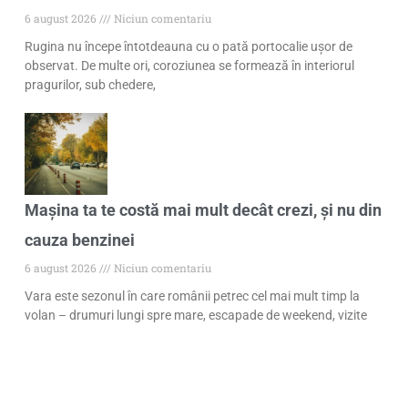
6 august 2026
Niciun comentariu
Rugina nu începe întotdeauna cu o pată portocalie ușor de
observat. De multe ori, coroziunea se formează în interiorul
pragurilor, sub chedere,
Mașina ta te costă mai mult decât crezi, și nu din
cauza benzinei
6 august 2026
Niciun comentariu
Vara este sezonul în care românii petrec cel mai mult timp la
volan – drumuri lungi spre mare, escapade de weekend, vizite