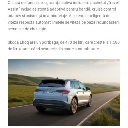
O suită de funcții de siguranță activă incluse în pachetul „Travel
Assist” includ asistență adaptivă pentru bandă, cruise control
adaptiv și asistență în ambuteiaje. Asistența inteligentă de
viteză respectă automat limitele de viteză pe baza recunoașterii
semnelor de circulație.
Skoda Elroq are un portbagaj de 470 de litri, care crește la 1.580
de litri atunci când scaunele din spate sunt rabatate.