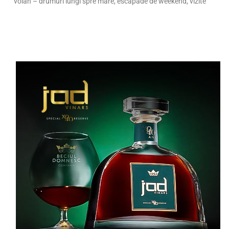
volan – drumuri lungi spre mare, escapade de weekend, vizite