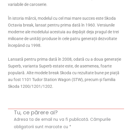
variabile de caroserie.
Î
n istoria m
ărcii, modelul cu cel mai mare succes este Skoda
Octavia break, lansat pentru prima dată
în 1960. Versiunile
moderne ale modelului
acestuia au depășit deja pragul de trei
milioane de unități produse
în
cele
patru genera
ții dezvoltate
î
ncep
â
nd cu 1998.
Lansată pentru prima dată
în 2008
,
odat
ă cu a doua generație
Superb, varianta Superb estate este, de asemenea, foarte
populară. Alte modele break Skoda cu rezultate bune pe piață
au fost 1101 Tudor Station Wagon (STW), precum și familia
Skoda 1200/1201/1202.
Tu, ce părere ai?
Adresa ta de email nu va fi publicată.
Câmpurile
obligatorii sunt marcate cu
*