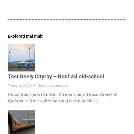
Explorați mai mult
Test Geely Cityray – Noul val old-school
7 august 2026
Niciun comentariu
Ce contradicție în termeni… Ori e val nou, ori e școală veche!
Geely vine să ne explice cum poți oferi materiale și