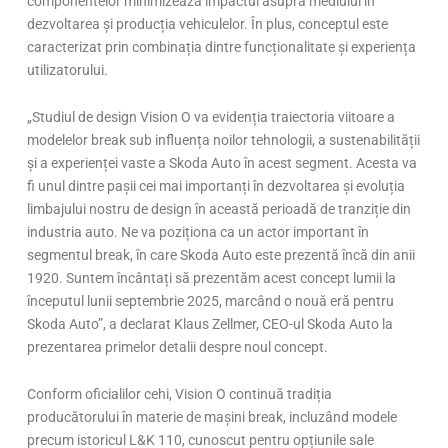
componentelor minimizează impactul asupra mediului
î
n
dezvoltarea și producția vehiculelor.
În plus, conceptul
este
caracteriz
at
prin combinația dintre funcționalitate și experiența
utilizatorului.
„Studiul de design
Vision O va evidenția traiectoria viitoare a
modelelor break sub influența noilor tehnologii, a sustenabilității
și a experienței vaste a Skoda Auto
în acest segment. Acesta va
fi unul dintre pa
șii cei mai importanți
în dezvoltarea
și evoluția
limbajului nostru de design
în aceast
ă perioadă de tranziție din
industria auto. Ne va poziționa ca un actor important
în
segmentul break, în care
Skoda Auto este prezentă
înc
ă din anii
1920. Suntem
încânta
ți să prezentăm acest concept lumii la
începutul lunii septembrie 2025, marcând o nou
ă eră pentru
Skoda Auto”, a declarat Klaus
Zellmer
, CEO-
ul
Skoda Auto la
prezentarea primelor detalii despre noul concept.
Conform oficialilor cehi, Vision O continuă tradiția
producătorului
în materie de ma
șini break, incluz
ând modele
precum istoricul L&K 110, cunoscut pentru op
țiunile sale