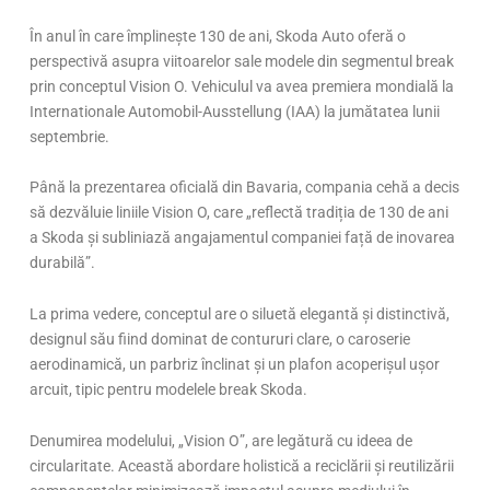
În anul în care împline
ște 130 de ani, Skoda Auto oferă o
perspectivă asupra viitoarelor sale modele din segmentul break
prin conceptul Vision O. Vehiculul va avea premiera mondială la
Internationale
Automobil-Ausstellung
(IAA) la jumătatea lunii
septembrie.
P
â
n
ă la prezentarea oficială din Bavaria, compania cehă a decis
să dezvăluie liniile Vision O, care
„
r
eflectă tradiția de 130 de ani
a Skoda și subliniază angajamentul companiei față de inovarea
durabilă”.
La prima vedere, conceptul are o siluetă elegantă și distinctivă,
designul său fiind dominat
de contururi
clare
, o caroserie
aerodinamică, un parbriz
înclinat
și un plafon acoperișul ușor
arcuit
, tipic pentru modelele break
Skoda.
Denumirea modelului,
„Vision O”
,
are legătură cu ideea de
circularitate. Aceast
ă abordare holistică a reciclării și reutilizării