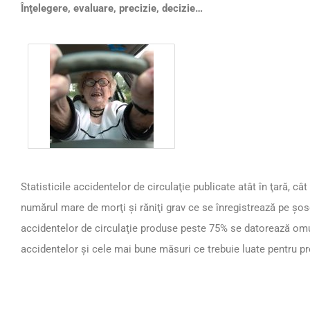
Înţelegere, evaluare, precizie, decizie…
Statisticile accidentelor de circulaţie publicate atât în ţară, cât ş
numărul mare de morţi şi răniţi grav ce se înregistrează pe şosel
accidentelor de circulaţie produse peste 75% se datorează omu
accidentelor şi cele mai bune măsuri ce trebuie luate pentru pr