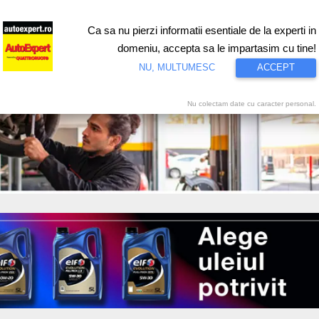
Ca sa nu pierzi informatii esentiale de la experti in
ri
Test drive
Eco
Motorsport
Proiecte speciale
Video
domeniu, accepta sa le impartasim cu tine!
NU, MULTUMESC
ACCEPT
Nu colectam date cu caracter personal.