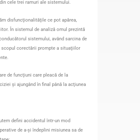
din cele trei ramuri ale sistemului.
zăm disfuncţionalităţile ce pot apărea,
iitor. În sistemul de analiză omul prezintă
 conducătorul sistemului, având sarcina de
 scopul corectării prompte a situaţiilor
ente.
re de funcţiuni care pleacă de la
eciziei şi ajungând în final până la acţiunea
putem defini accidentul într-un mod
perative de a-şi îndeplini misiunea sa de
etape: