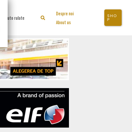
Despre noi
SHO
Auto rulate
Search
P
About us