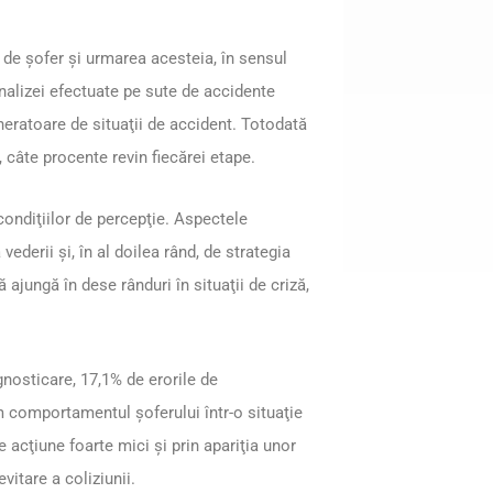
 de şofer şi urmarea acesteia, în sensul
analizei efectuate pe sute de accidente
eneratoare de situaţii de accident. Totodată
, câte procente revin fiecărei etape.
ondiţiilor de percepţie. Aspectele
ederii şi, în al doilea rând, de strategia
ă ajungă în dese rânduri în situaţii de criză,
gnosticare, 17,1% de erorile de
m comportamentul şoferului într-o situaţie
e acţiune foarte mici şi prin apariţia unor
vitare a coliziunii.