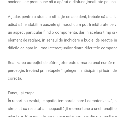
accident, se presupune că a apărut o disfuncţionalitate pe una 
Aşadar, pentru a studia o situaţie de accident, trebuie să anali
adică să le stabilim cauzele şi modul cum pot fi înlăturate pe v
un aspect particular fiind o componentă, dar în acelaşi timp şi
element de reglare, în sensul de închidere a buclei de reacţie în
dificile ce apar în urma interacţiunilor dintre diferitele compon
Realizarea corecţiei de către şofer este urmarea unui număr ma
percepţie, trecând prin etapele înţelegerii, anticipării şi luării d
corectă.
Funcţii şi etape
În raport cu evoluţiile spaţio-temporale care-l caracterizează, 
simplist ca rezultat al incapacităţii momentane a unei funcţii o
adaptare. Procesul de conducere este compus din mai multe 