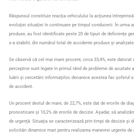
Răspunsul constituie reacţia vehiculului la acţiunea întreprinsă
evoluţiei situaţiei în continuare pe timpul conducerii. În urma 
produse, au fost identificate peste 20 de tipuri de deficienţe g
s-a stabilit, din numărul total de accidente produse şi analizate
Se observă că cel mai mare procent, circa 33,4%, este datorat c
perceptive sunt legate în primul rând de probleme de acuitate a v
luării şi cercetării informaţiilor, deoarece acestea fac şoferul s
de accident.
Un procent destul de mare, de 22,7%, este dat de erorile de dia
pronosticare şi 10,2% de erorile de decizie. Aşadar, să analiză
de urgenţă. Situaţia se caracterizează prin timpi de decizie şi d
solicitări dinamice mari pentru realizarea manevrei urgente de e