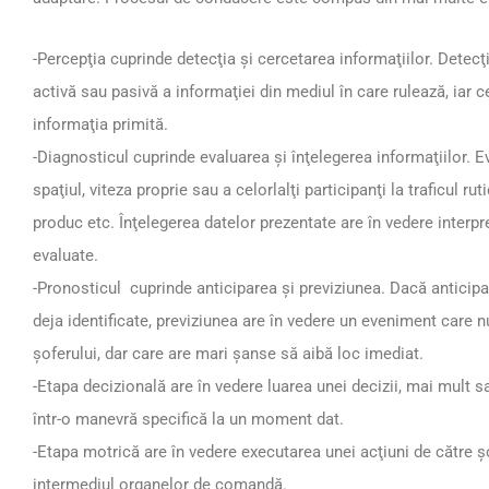
-Percepţia cuprinde detecţia şi cercetarea informaţiilor. Detecţi
activă sau pasivă a informaţiei din mediul în care rulează, iar 
informaţia primită.
-Diagnosticul cuprinde evaluarea şi înţelegerea informaţiilor. Ev
spaţiul, viteza proprie sau a celorlalţi participanţi la traficul ru
produc etc. Înţelegerea datelor prezentate are în vedere interpr
evaluate.
-Pronosticul cuprinde anticiparea şi previziunea. Dacă anticipar
deja identificate, previziunea are în vedere un eveniment care n
şoferului, dar care are mari şanse să aibă loc imediat.
-Etapa decizională are în vedere luarea unei decizii, mai mult s
într-o manevră specifică la un moment dat.
-Etapa motrică are în vedere executarea unei acţiuni de către şo
intermediul organelor de comandă.