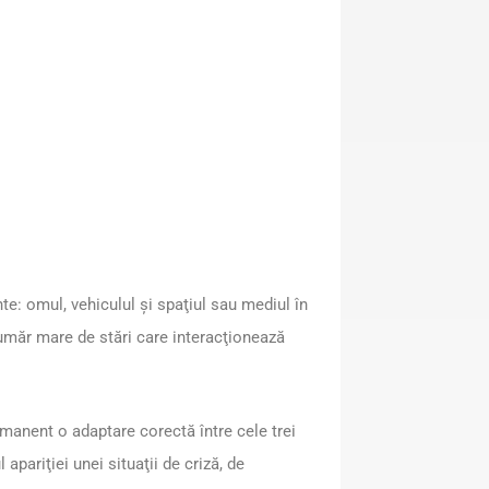
e: omul, vehiculul şi spaţiul sau mediul în
umăr mare de stări care interacţionează
rmanent o adaptare corectă între cele trei
ariţiei unei situaţii de criză, de