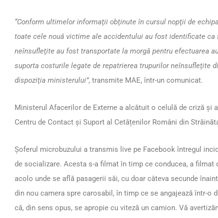
“Conform ultimelor informaţii obţinute în cursul nopţii de echip
toate cele nouă victime ale accidentului au fost identificate ca
neînsufleţite au fost transportate la morgă pentru efectuarea au
suporta costurile legate de repatrierea trupurilor neînsufleţite d
dispoziţia ministerului”
, transmite MAE, într-un comunicat.
Ministerul Afacerilor de Externe a alcătuit o celulă de criză și a
Centru de Contact și Suport al Cetățenilor Români din Străinăt
Șoferul microbuzului a transmis live pe Facebook întregul incid
de socializare. Acesta s-a filmat în timp ce conducea, a filmat d
acolo unde se află pasagerii săi, cu doar câteva secunde înain
din nou camera spre carosabil, în timp ce se angajează într-o
că, din sens opus, se apropie cu viteză un camion. Vă avertiză