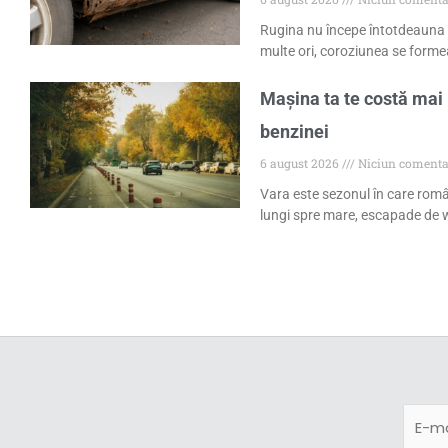
Rugina nu începe întotdeauna 
multe ori, coroziunea se formea
Mașina ta te costă mai 
benzinei
6 august 2026
Niciun comenta
Vara este sezonul în care româ
lungi spre mare, escapade de w