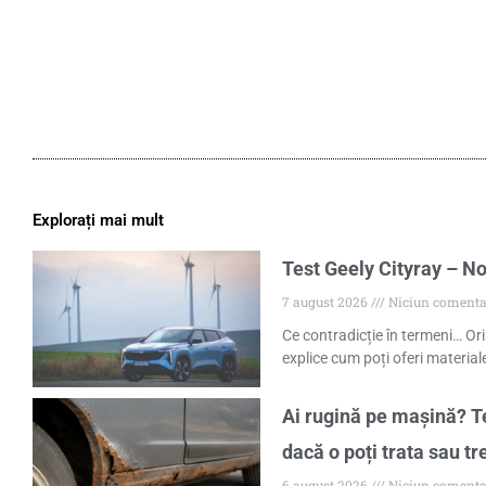
Explorați mai mult
Test Geely Cityray – No
7 august 2026
Niciun comenta
Ce contradicție în termeni… Ori
explice cum poți oferi materiale
Ai rugină pe mașină? Te
dacă o poți trata sau tr
6 august 2026
Niciun comenta