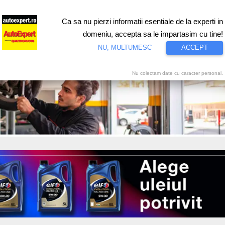
Ca sa nu pierzi informatii esentiale de la experti in
ri
Test drive
Eco
Motorsport
Proiecte speciale
Video
domeniu, accepta sa le impartasim cu tine!
NU, MULTUMESC
ACCEPT
Nu colectam date cu caracter personal.