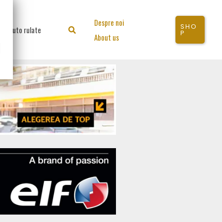
Despre noi
SHO
Auto rulate
Search
P
About us