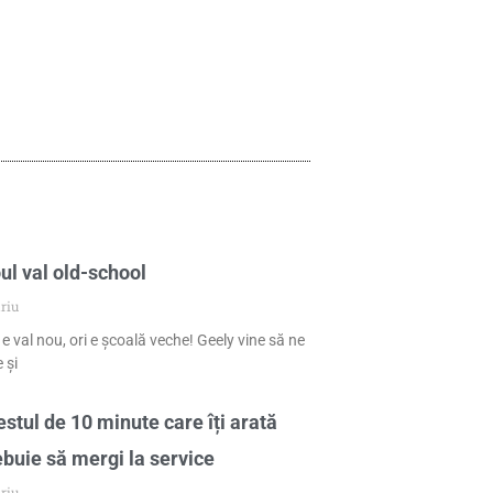
ul val old-school
riu
 e val nou, ori e școală veche! Geely vine să ne
 și
stul de 10 minute care îți arată
ebuie să mergi la service
riu