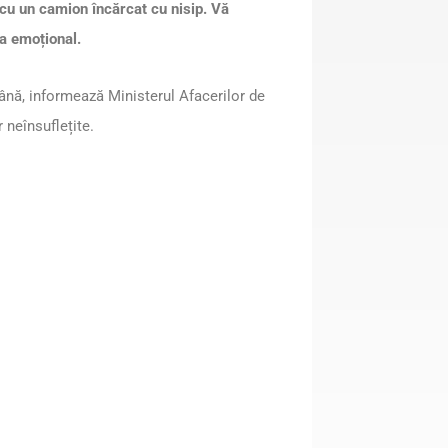
l cu un camion
încărcat cu nisip
. Vă
ta emoțional.
ână, informează Ministerul Afacerilor de
 neînsuflețite.