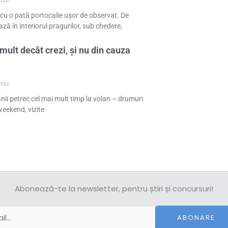
cu o pată portocalie ușor de observat. De
ză în interiorul pragurilor, sub chedere,
mult decât crezi, și nu din cauza
riu
nii petrec cel mai mult timp la volan – drumuri
eekend, vizite
Abonează-te la newsletter, pentru știri și concursuri!
ABONARE