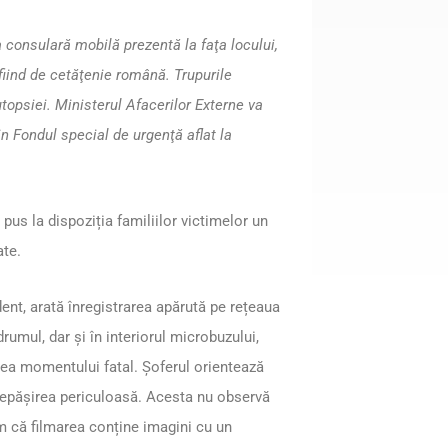
a consulară mobilă prezentă la faţa locului,
 fiind de cetăţenie română. Trupurile
topsiei. Ministerul Afacerilor Externe va
in Fondul special de urgenţă aflat la
 pus la dispoziția familiilor victimelor un
ate.
ent, arată înregistrarea apărută pe rețeaua
rumul, dar și în interiorul microbuzului,
tea momentului fatal. Șoferul orientează
 depășirea periculoasă. Acesta nu observă
m că filmarea conține imagini cu un