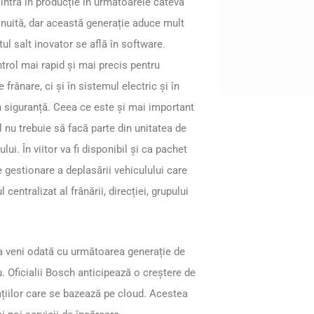
 intra în producție în următoarele câteva
șnuită, dar această generație aduce mult
l salt inovator se află în software.
rol mai rapid și mai precis pentru
frânare, ci și în sistemul electric și în
în siguranță. Ceea ce este și mai important
l nu trebuie să facă parte din unitatea de
lui. În viitor va fi disponibil și ca pachet
 gestionare a deplasării vehiculului care
entralizat al frânării, direcției, grupului
a veni odată cu următoarea generație de
. Oficialii Bosch anticipează o creștere de
cațiilor care se bazează pe cloud. Acestea