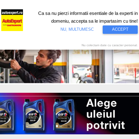
Ca sa nu pierzi informatii esentiale de la experti in
ri
Test drive
Eco
Motorsport
Proiecte speciale
Video
domeniu, accepta sa le impartasim cu tine!
NU, MULTUMESC
ACCEPT
Nu colectam date cu caracter personal.