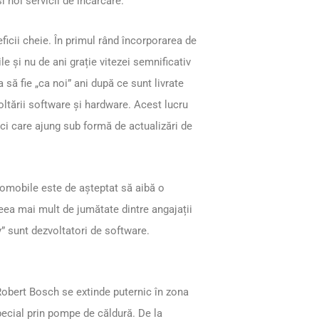
 noi servicii de încărcare.
ficii cheie. În primul rând încorporarea de
ile și nu de ani grație vitezei semnificativ
 să fie „ca noi” ani după ce sunt livrate
voltării software și hardware. Acest lucru
ici care ajung sub formă de actualizări de
tomobile este de așteptat să aibă o
eea mai mult de jumătate dintre angajații
y” sunt dezvoltatori de software.
 Robert Bosch se extinde puternic în zona
special prin pompe de căldură. De la