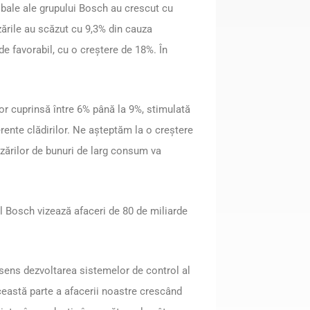
lobale ale grupului Bosch au crescut cu
zările au scăzut cu 9,3% din cauza
de favorabil, cu o creștere de 18%. În
or cuprinsă între 6% până la 9%, stimulată
erente clădirilor. Ne așteptăm la o creștere
nzărilor de bunuri de larg consum va
pul Bosch vizează afaceri de 80 de miliarde
sens dezvoltarea sistemelor de control al
această parte a afacerii noastre crescând