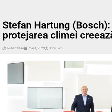
Stefan Hartung (Bosch):
protejarea climei creeaz
Robert Stan
mai 4, 2023
11:43 am