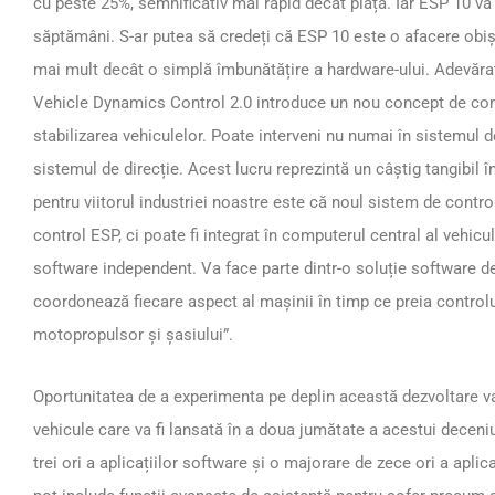
cu peste 25%, semnificativ mai rapid decât piața. Iar ESP 10 va
săptămâni. S-ar putea să credeți că ESP 10 este o afacere obi
mai mult decât o simplă îmbunătățire a hardware-ului. Adevăratu
Vehicle Dynamics Control 2.0 introduce un nou concept de cont
stabilizarea vehiculelor. Poate interveni nu numai în sistemul de 
sistemul de direcție. Acest lucru reprezintă un câștig tangibil 
pentru viitorul industriei noastre este că noul sistem de contro
control ESP, ci poate fi integrat în computerul central al vehiculu
software independent. Va face parte dintr-o soluție software de
coordonează fiecare aspect al mașinii în timp ce preia controlul c
motopropulsor și șasiului”.
Oportunitatea de a experimenta pe deplin această dezvoltare v
vehicule care va fi lansată în a doua jumătate a acestui deceniu
trei ori a aplicațiilor software și o majorare de zece ori a apli