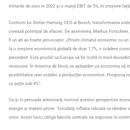
miliarde de euro în 2022 și o marjă EBIT de 5%, în creștere față
Conform lui Stefan Hartung, CEO al Bosch, transformarea siste
creează potențial de afaceri. De asemenea, Markus Forschner, d
fi un alt an foarte provocator. „Privim climatul economic cu 
la o creștere economică globală de doar 1,7%, o scădere consid
precedent. Este posibil ca Europa să fie lovită în mod deosebit
recesiune. În America de Nord, ne așteptăm ca economia să st
posibilitatea unei scăderi a producției economice. Prognoza no
cu puțin sub 4%”.
Ca și în perioada anterioară, motivul acestor perspective econo
energie și materii prime. Totodată, inflația ridicată va rămâne 
viitor. Acest lucru obligă băncile centrale să majoreze în conti