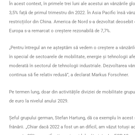
În acest context, în primele trei luni ale acestui an vânzările g
3,5% față de primul trimestru din 2022. În Asia Pacific însă vân
restricțiilor din China. America de Nord s-a dezvoltat deosebit 
Europa s-a remarcat o creștere rezonabilă de 7,7%.
„Pentru întregul an ne așteptăm să vedem o creștere a vânzăril
în special de sectoarele de mobilitate, energie și tehnologii af
moderată în sectorul de tehnologii industriale. Dezvoltarea vâ
continua să fie relativ redusă”, a declarat Markus Forschner.
Pe termen lung, doar din activitățile diviziei de mobilitate gru
de euro la nivelul anului 2029.
Șeful grupului german, Stefan Hartung, dă ca exemplu în acest 
frânării. „Chiar dacă 2022 a fost un an dificil, am văzut totuși 