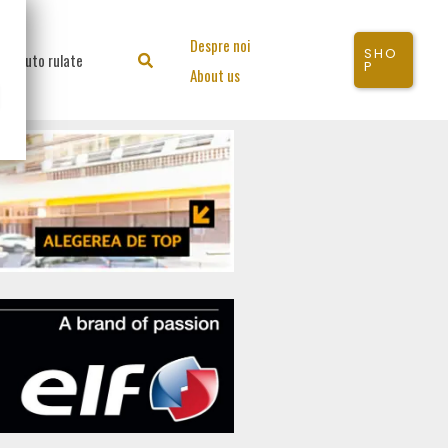
Despre noi
SHO
Auto rulate
Search
P
About us