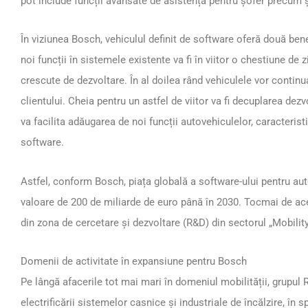
pot include funcții avansate de asistență pentru șofer precum și
În viziunea Bosch, vehiculul definit de software oferă două bene
noi funcții în sistemele existente va fi în viitor o chestiune de z
crescute de dezvoltare. În al doilea rând vehiculele vor continua
clientului. Cheia pentru un astfel de viitor va fi decuplarea dez
va facilita adăugarea de noi funcții autovehiculelor, caracterist
software.
Astfel, conform Bosch, piața globală a software-ului pentru au
valoare de 200 de miliarde de euro până în 2030. Tocmai de ac
din zona de cercetare și dezvoltare (R&D) din sectorul „Mobilit
Domenii de activitate în expansiune pentru Bosch
Pe lângă afacerile tot mai mari în domeniul mobilității, grupul
electrificării sistemelor casnice și industriale de încălzire, în 