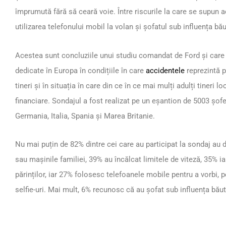
împrumută fără să ceară voie. Între riscurile la care se supun 
utilizarea telefonului mobil la volan și șofatul sub influența bău
Acestea sunt concluziile unui studiu comandat de Ford și care î
dedicate în Europa în condițiile în care
accidentele
reprezintă p
tineri și în situația în care din ce în ce mai mulți adulți tineri l
financiare. Sondajul a fost realizat pe un eșantion de 5003 șofer
Germania, Italia, Spania și Marea Britanie.
Nu mai puțin de 82% dintre cei care au participat la sondaj a
sau mașinile familiei, 39% au încălcat limitele de viteză, 35% i
părinților, iar 27% folosesc telefoanele mobile pentru a vorbi, p
selfie-uri. Mai mult, 6% recunosc că au șofat sub influența băut