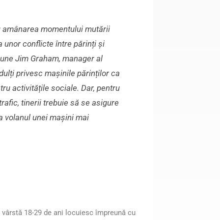
plu amânarea momentului mutării
nor conflicte între părinți și
, spune Jim Graham, manager al
adulți privesc mașinile părinților ca
ru activitățile sociale. Dar, pentru
trafic, tinerii trebuie să se asigure
a volanul unei mașini mai
de vârstă 18-29 de ani locuiesc împreună cu