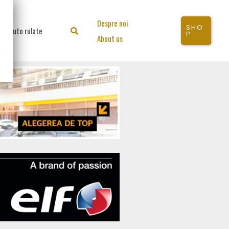
Despre noi
SHO
Auto rulate
Search
P
About us