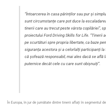
“Întoarcerea în casa părinților sau pur și sim
sunt circumstanțe care pot duce la escaladarea u
tinerii care au trecut peste vârsta copilăriei”
proiectului Ford Driving Skills for Life. “Tinerii 
pe scurtături spre propria libertate, ca baze pent
siguranța acestora și a celorlalți participanți la 
că șofează responsabil, mai ales dacă se află l
puternice decât cele cu care sunt obișnuiți”.
În Europa, în jur de jumătate dintre tinerii aflați în segmentul 