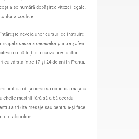
aceștia se numără depășirea vitezei legale,
turilor alcoolice.
ntărește nevoia unor cursuri de instruire
rincipala cauză a deceselor printre șoferii
ocuiesc cu părinții din cauza presiunilor
i cu vârsta între 17 și 24 de ani în Franța,
u declarat că obișnuiesc să conducă mașina
au cheile mașinii fără să aibă acordul
entru a trikite mesaje sau pentru a-și face
urilor alcoolice.