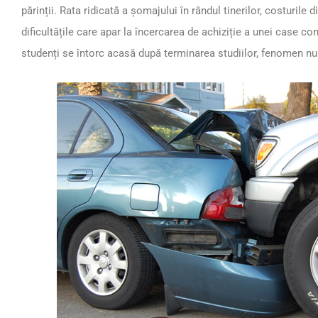
părinții. Rata ridicată a șomajului în rândul tinerilor, costurile di
dificultățile care apar la încercarea de achiziție a unei case co
studenți se întorc acasă după terminarea studiilor, fenomen n