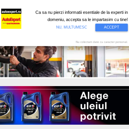
Ca sa nu pierzi informatii esentiale de la experti in
ri
Test drive
Eco
Motorsport
Proiecte speciale
Video
domeniu, accepta sa le impartasim cu tine!
NU, MULTUMESC
ACCEPT
Nu colectam date cu caracter personal.