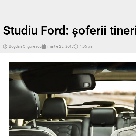
Studiu Ford: șoferii tiner
Bogdan Grigorescu
martie 23, 2017
4:06 pm