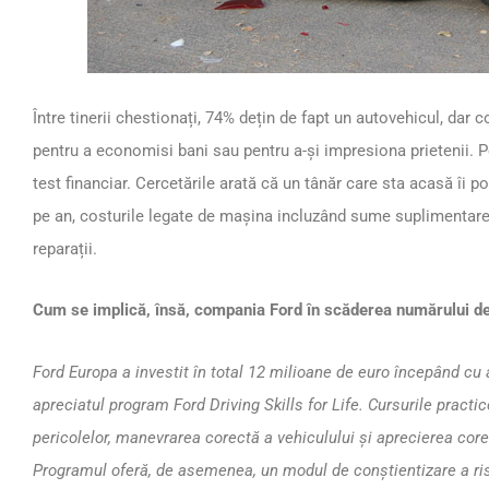
Între tinerii chestionați, 74% dețin de fapt un autovehicul, dar 
pentru a economisi bani sau pentru a-și impresiona prietenii. Pe
test financiar. Cercetările arată că un tânăr care sta acasă îi 
pe an, costurile legate de mașina incluzând sume suplimentare 
reparații.
Cum se implică, însă, compania Ford în scăderea numărului d
Ford Europa a investit în total 12 milioane de euro începând cu 
apreciatul program Ford Driving Skills for Life. Cursurile prac
pericolelor, manevrarea corectă a vehiculului și aprecierea corec
Programul oferă, de asemenea, un modul de conștientizare a riscu