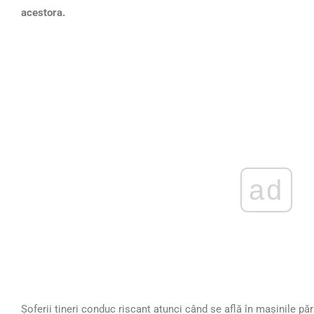
acestora.
ad
Șoferii tineri conduc riscant atunci când se află în mașinile pări