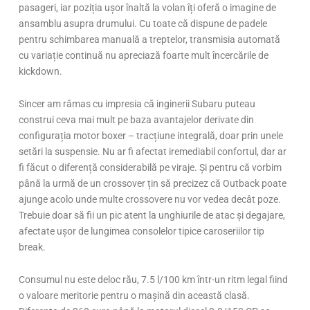
pasageri, iar poziția ușor înaltă la volan îți oferă o imagine de
ansamblu asupra drumului. Cu toate că dispune de padele
pentru schimbarea manuală a treptelor, transmisia automată
cu variație continuă nu apreciază foarte mult încercările de
kickdown.
Sincer am rămas cu impresia că inginerii Subaru puteau
construi ceva mai mult pe baza avantajelor derivate din
configurația motor boxer – tracțiune integrală, doar prin unele
setări la suspensie. Nu ar fi afectat iremediabil confortul, dar ar
fi făcut o diferență considerabilă pe viraje. Și pentru că vorbim
până la urmă de un crossover țin să precizez că Outback poate
ajunge acolo unde multe crossovere nu vor vedea decât poze.
Trebuie doar să fii un pic atent la unghiurile de atac și degajare,
afectate ușor de lungimea consolelor tipice caroseriilor tip
break.
Consumul nu este deloc rău, 7.5 l/100 km într-un ritm legal fiind
o valoare meritorie pentru o mașină din această clasă.