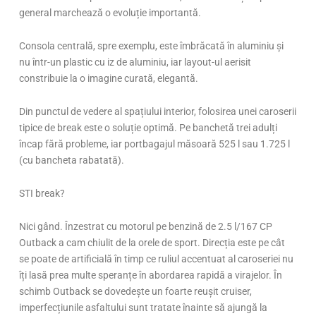
general marchează o evoluție importantă.
Consola centrală, spre exemplu, este îmbrăcată în aluminiu și
nu într-un plastic cu iz de aluminiu, iar layout-ul aerisit
constribuie la o imagine curată, elegantă.
Din punctul de vedere al spațiului interior, folosirea unei caroserii
tipice de break este o soluție optimă. Pe banchetă trei adulți
încap fără probleme, iar portbagajul măsoară 525 l sau 1.725 l
(cu bancheta rabatată).
STI break?
Nici gând. Înzestrat cu motorul pe benzină de 2.5 l/167 CP
Outback a cam chiulit de la orele de sport. Direcția este pe cât
se poate de artificială în timp ce ruliul accentuat al caroseriei nu
îți lasă prea multe speranțe în abordarea rapidă a virajelor. În
schimb Outback se dovedește un foarte reușit cruiser,
imperfecțiunile asfaltului sunt tratate înainte să ajungă la