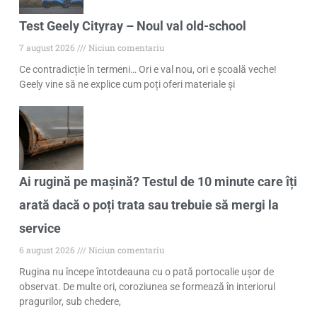
Test Geely Cityray – Noul val old-school
7 august 2026
Niciun comentariu
Ce contradicție în termeni… Ori e val nou, ori e școală veche!
Geely vine să ne explice cum poți oferi materiale și
Ai rugină pe mașină? Testul de 10 minute care îți
arată dacă o poți trata sau trebuie să mergi la
service
6 august 2026
Niciun comentariu
Rugina nu începe întotdeauna cu o pată portocalie ușor de
observat. De multe ori, coroziunea se formează în interiorul
pragurilor, sub chedere,