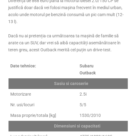
Diferența de 868 euro până la motorul diesel 2.0/150 CP se
justifică doar dacă vei folosi mașina frecvent în mediul urban,
acolo unde motorul pe benzină consumă un pic cam mult (12-
13 l).
Dacă nu ai pretenția ca următoarea ta mașină de familie să
arate ca un SUV, dar vrei să aibă capacități asemănătoare în
teren greu, acest Outback merită cel puțin un drive-test.
Date tehnice:
Subaru
Outback
Sasiu si caroserie
Motorizare
2.5i
Nr. usi/locuri
5/5
Masa proprie/totala [kg]
1530/2010
Dimensiuni si capacitati