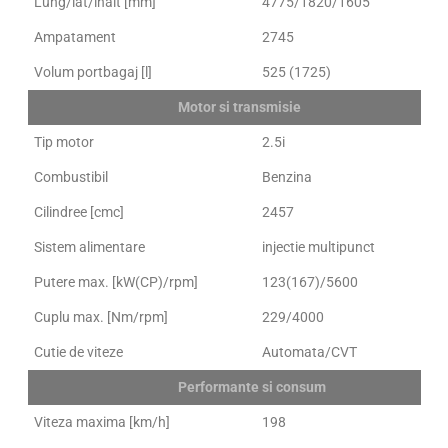
Lung/lat/inalt [mm]
4775/1820/1605
Ampatament
2745
Volum portbagaj [l]
525 (1725)
Motor si transmisie
Tip motor
2.5i
Combustibil
Benzina
Cilindree [cmc]
2457
Sistem alimentare
injectie multipunct
Putere max. [kW(CP)/rpm]
123(167)/5600
Cuplu max. [Nm/rpm]
229/4000
Cutie de viteze
Automata/CVT
Performante si consum
Viteza maxima [km/h]
198