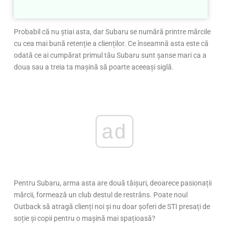
Probabil că nu știai asta, dar Subaru se numără printre mărcile
cu cea mai bună retenție a clienților. Ce înseamnă asta este că
odată ce ai cumpărat primul tău Subaru sunt șanse mari ca a
doua sau a treia ta mașină să poarte aceeași siglă.
ad
Pentru Subaru, arma asta are două tăișuri, deoarece pasionații
mărcii, formează un club destul de restrâns. Poate noul
Outback să atragă clienți noi și nu doar șoferi de STI presați de
soție și copii pentru o mașină mai spațioasă?