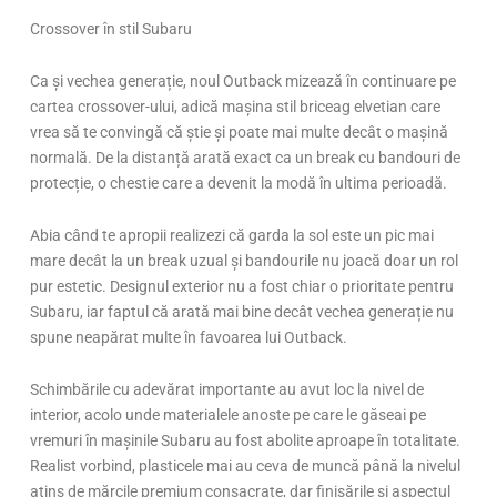
Crossover în stil Subaru
Ca și vechea generație, noul Outback mizează în continuare pe
cartea crossover-ului, adică mașina stil briceag elvetian care
vrea să te convingă că știe și poate mai multe decât o mașină
normală. De la distanță arată exact ca un break cu bandouri de
protecție, o chestie care a devenit la modă în ultima perioadă.
Abia când te apropii realizezi că garda la sol este un pic mai
mare decât la un break uzual și bandourile nu joacă doar un rol
pur estetic. Designul exterior nu a fost chiar o prioritate pentru
Subaru, iar faptul că arată mai bine decât vechea generație nu
spune neapărat multe în favoarea lui Outback.
Schimbările cu adevărat importante au avut loc la nivel de
interior, acolo unde materialele anoste pe care le găseai pe
vremuri în mașinile Subaru au fost abolite aproape în totalitate.
Realist vorbind, plasticele mai au ceva de muncă până la nivelul
atins de mărcile premium consacrate, dar finisările și aspectul