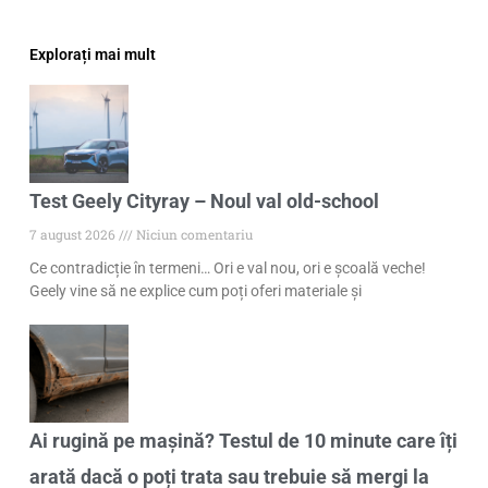
Explorați mai mult
Test Geely Cityray – Noul val old-school
7 august 2026
Niciun comentariu
Ce contradicție în termeni… Ori e val nou, ori e școală veche!
Geely vine să ne explice cum poți oferi materiale și
Ai rugină pe mașină? Testul de 10 minute care îți
arată dacă o poți trata sau trebuie să mergi la