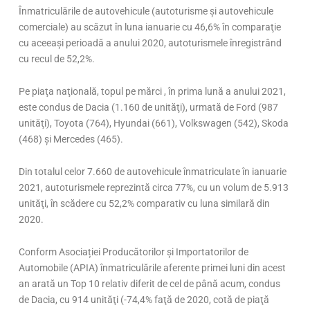
Înmatriculările de autovehicule (autoturisme și autovehicule
comerciale) au scăzut în luna ianuarie cu 46,6% în comparaţie
cu aceeaşi perioadă a anului 2020, autoturismele înregistrând
cu recul de 52,2%.
Pe piaţa naţională, topul pe mărci , în prima lună a anului 2021,
este condus de Dacia (1.160 de unităţi), urmată de Ford (987
unităţi), Toyota (764), Hyundai (661), Volkswagen (542), Skoda
(468) şi Mercedes (465).
Din totalul celor 7.660 de autovehicule înmatriculate în ianuarie
2021, autoturismele reprezintă circa 77%, cu un volum de 5.913
unităţi, în scădere cu 52,2% comparativ cu luna similară din
2020.
Conform Asociației Producătorilor și Importatorilor de
Automobile (APIA) înmatriculările aferente primei luni din acest
an arată un Top 10 relativ diferit de cel de până acum, condus
de Dacia, cu 914 unităţi (-74,4% faţă de 2020, cotă de piaţă