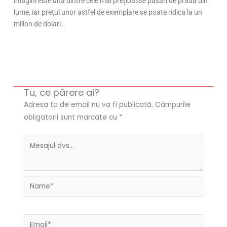
imagini este una dintre cele mai prețioasse păsări de pradă din
lume, iar prețul unor astfel de exemplare se poate ridica la un
milion de dolari.
Tu, ce părere ai?
Adresa ta de email nu va fi publicată.
Câmpurile
obligatorii sunt marcate cu
*
Name*
Email*