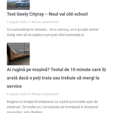
Test Geely Cityray – Noul val old-school
7 august 2026
Niciun comentariu
Ce contradicție în termeni… Ori e val nou, ori e școală veche!
Geely vine să ne explice cum poți oferi materiale și
Ai rugină pe mașină? Testul de 10 minute care îți
arată dacă o poți trata sau trebuie să mergi la
service
6 august 2026
Niciun comentariu
Rugina nu începe întotdeauna cu o pată portocalie ușor de
observat. De multe ori, coroziunea se formează în interiorul
pragurilor, sub chedere,