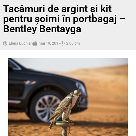
Tacâmuri de argint și kit
pentru șoimi în portbagaj –
Bentley Bentayga
Elena Luchian
mai 19, 2017
2:00 pm