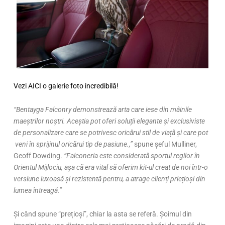
Vezi AICI o galerie foto incredibilă!
“Bentayga Falconry demonstrează arta care iese din mâinile
maeștrilor noștri. Aceștia pot oferi soluții elegante și exclusiviste
de personalizare care se potrivesc oricărui stil de viață și care pot
veni în sprijinul oricărui tip de pasiune.,”
spune șeful Mulliner,
Geoff Dowding.
“Falconeria este considerată sportul regilor în
Orientul Mijlociu, așa că era vital să oferim kit-ul creat de noi într-o
versiune luxoasă și rezistentă pentru, a atrage clienți priețioși din
lumea întreagă.”
Și când spune “prețioși”, chiar la asta se referă. Șoimul din