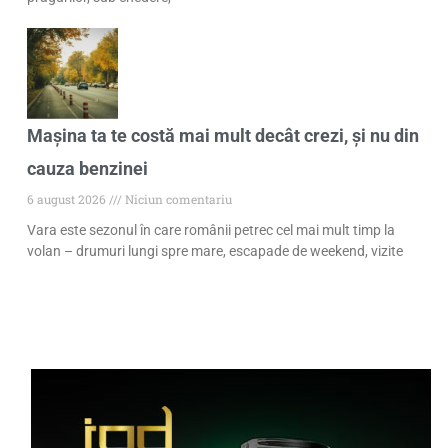
Mașina ta te costă mai mult decât crezi, și nu din
cauza benzinei
6 august 2026
Niciun comentariu
Vara este sezonul în care românii petrec cel mai mult timp la
volan – drumuri lungi spre mare, escapade de weekend, vizite