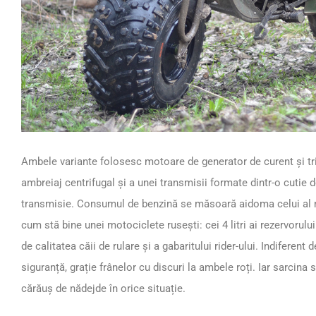
Ambele variante folosesc motoare de generator de curent și trim
ambreiaj centrifugal și a unei transmisii formate dintr-o cutie d
transmisie. Consumul de benzină se măsoară aidoma celui al maș
cum stă bine unei motociclete rusești: cei 4 litri ai rezervorului
de calitatea căii de rulare și a gabaritului rider-ului. Indiferent
siguranță, grație frânelor cu discuri la ambele roți. Iar sarcina 
cărăuș de nădejde în orice situație.