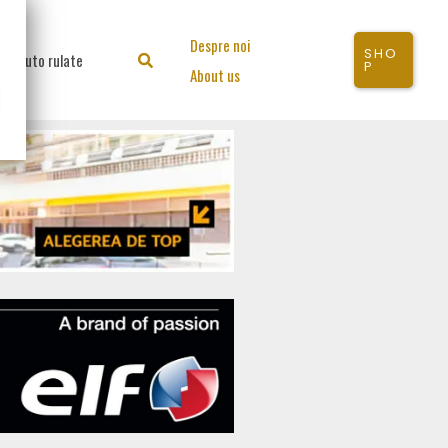
Despre noi
SHO
Auto rulate
Search
P
About us