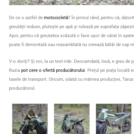
De ce o astfel de
motocicletă
? În primul rând, pentru că, dato
greutății reduse, plutește pe apă și rulează pe suprafața zăpezi
Apoi, pentru că greutatea scăzută o face ușor de cărat în spate 
poate fi demontată sau reasamblată nu creează bătăi de cap nic
V-o doriți? Și noi, la un test-ride. Deocamdată, însă, e greu de 
Rusia
pot cere o ofertă producătorului
. Prețul pe piața locală 
taxele de transport. Oricum, odată cu mărirea producției, Tarus
producătorul.