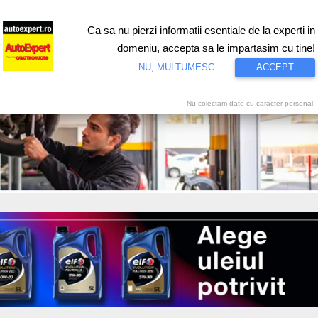
Ca sa nu pierzi informatii esentiale de la experti in
ri
Test drive
Eco
Motorsport
Proiecte speciale
Video
domeniu, accepta sa le impartasim cu tine!
NU, MULTUMESC
ACCEPT
Nu colectam date cu caracter personal.