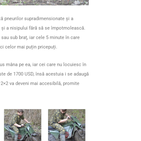
rită pneurilor supradimensionate și a
i și a nisipului fără să se împotmolească.
sau sub braț, iar cele 5 minute în care
i celor mai puțin pricepuți.
pus mâna pe ea, iar cei care nu locuiesc în
este de 1700 USD, însă acestuia i se adaugă
 2×2 va deveni mai accesibilă, promite