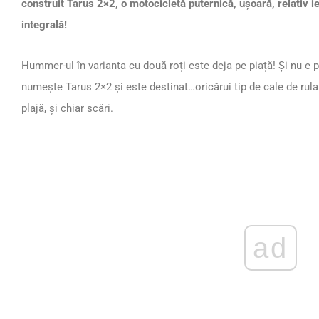
construit Tarus 2×2, o motocicletă puternică, ușoară, relativ ie
integrală!
Hummer-ul în varianta cu două roți este deja pe piață! Și nu e p
numește Tarus 2×2 și este destinat…oricărui tip de cale de rulare
plajă, și chiar scări.
ad