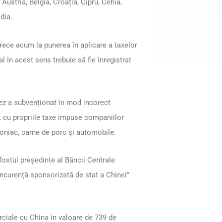
Austria, Belgia, Croația, Cipru, Cehia,
dia.
trece acum la punerea în aplicare a taxelor
l în acest sens trebuie să fie înregistrat
nez a subvenționat în mod incorect
t cu propriile taxe impuse companiilor
coniac, carne de porc și automobile.
ostul președinte al Băncii Centrale
ncurență sponsorizată de stat a Chinei”
ciale cu China în valoare de 739 de