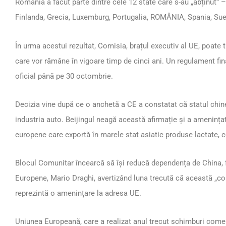
România a făcut parte dintre cele 12 state care s-au „abținut” – 
Finlanda, Grecia, Luxemburg, Portugalia, ROMÂNIA, Spania, Sue
În urma acestui rezultat, Comisia, brațul executiv al UE, poate 
care vor rămâne în vigoare timp de cinci ani. Un regulament fina
oficial până pe 30 octombrie.
Decizia vine după ce o anchetă a CE a constatat că statul chi
industria auto. Beijingul neagă această afirmație și a amenința
europene care exportă în marele stat asiatic produse lactate, 
Blocul Comunitar încearcă să își reducă dependența de China, f
Europene, Mario Draghi, avertizând luna trecută că această „co
reprezintă o amenințare la adresa UE.
Uniunea Europeană, care a realizat anul trecut schimburi comer