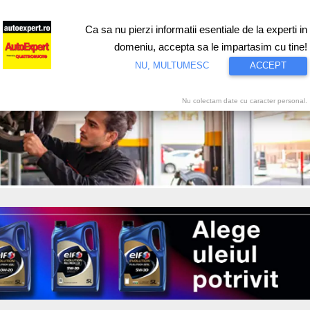
Ca sa nu pierzi informatii esentiale de la experti in
ri
Test drive
Eco
Motorsport
Proiecte speciale
Video
domeniu, accepta sa le impartasim cu tine!
NU, MULTUMESC
ACCEPT
Nu colectam date cu caracter personal.