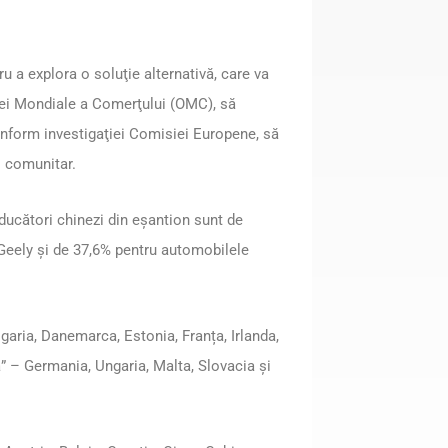
ru a explora o soluţie alternativă, care va
ţiei Mondiale a Comerţului (OMC), să
nform investigaţiei Comisiei Europene, să
l comunitar.
oducători chinezi din eşantion sunt de
Geely şi de 37,6% pentru automobilele
aria, Danemarca, Estonia, Franța, Irlanda,
vă” – Germania, Ungaria, Malta, Slovacia și