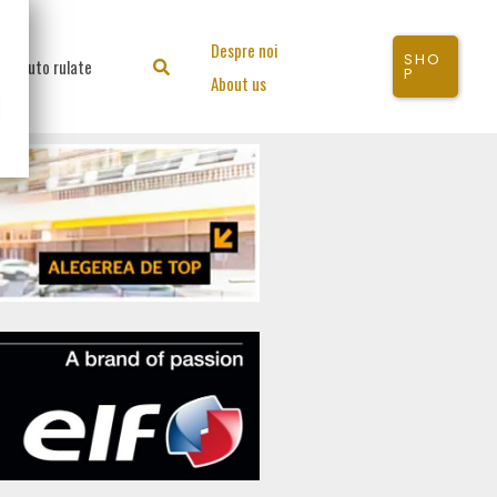
Despre noi
SHO
Auto rulate
Search
P
About us