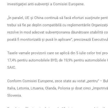
investigaţiei anti-subvenţii a Comisiei Europene.
„În paralel, UE şi China continuă să facă eforturi susţinute pent
trebui să fie pe deplin compatibilă cu reglementările Organiza
rezolve în mod adecvat subvenţionarea dăunătoare stabilită co
poată fi monitorizată şi pusă în aplicare”, precizează Executivu
Taxele vamale provizorii care se aplică din 5 iulie celor trei pr
17,4% pentru automobilele BYD, de 19,9% pentru automobilele 
SAIC.
Conform Comisiei Europene, zece state au votat „pentru” – Bulg
Italia, Letonia, Lituania, Olanda, Polonia și doat cinci „împotri
Slovenia.