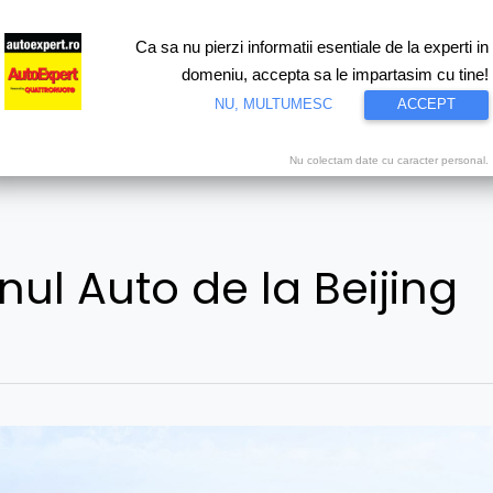
Ca sa nu pierzi informatii esentiale de la experti in
ri
Test drive
Eco
Motorsport
Proiecte speciale
Video
domeniu, accepta sa le impartasim cu tine!
NU, MULTUMESC
ACCEPT
Nu colectam date cu caracter personal.
nul Auto de la Beijing