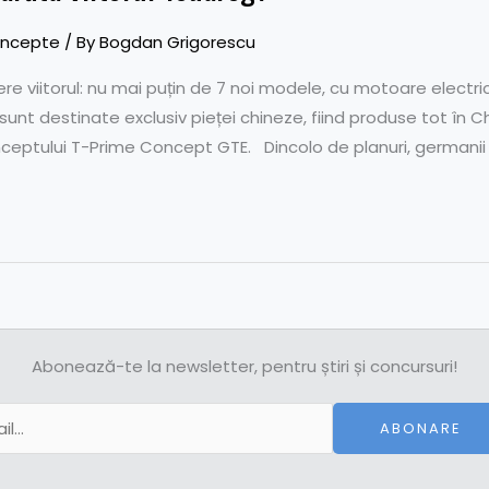
ncepte
/ By
Bogdan Grigorescu
 viitorul: nu mai puțin de 7 noi modele, cu motoare electrice ș
unt destinate exclusiv pieței chineze, fiind produse tot în C
nceptului T-Prime Concept GTE. Dincolo de planuri, germanii 
Abonează-te la newsletter, pentru știri și concursuri!
ABONARE