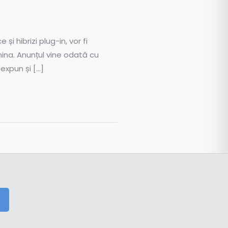
i hibrizi plug-in, vor fi
hina. Anunțul vine odată cu
expun și […]