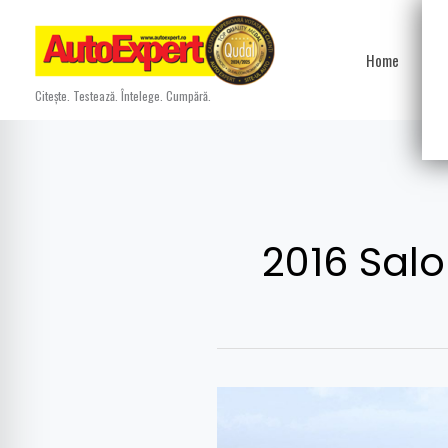
Skip
to
Home
Ști
content
Citește. Testează. Întelege. Cumpără.
2016 Salo
Beijing,
2016: