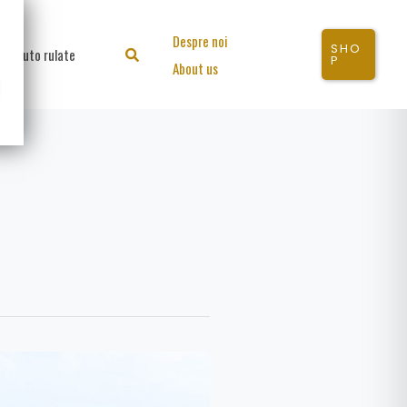
Despre noi
SHO
Auto rulate
Search
P
About us