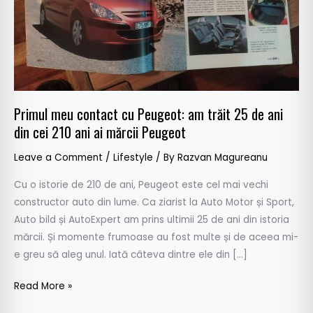
25
de
ani
din
cei
210
Primul meu contact cu Peugeot: am trăit 25 de ani
ani
din cei 210 ani ai mărcii Peugeot
ai
mărcii
Leave a Comment
/
Lifestyle
/ By
Razvan Magureanu
Peugeot
Cu o istorie de 210 de ani, Peugeot este cel mai vechi
constructor auto din lume. Ca ziarist la Auto Motor și Sport,
Auto bild și AutoExpert am prins ultimii 25 de ani din istoria
mărcii. Și momente frumoase au fost multe și de aceea mi-
e greu să aleg unul. Iată câteva dintre ele din […]
Read More »