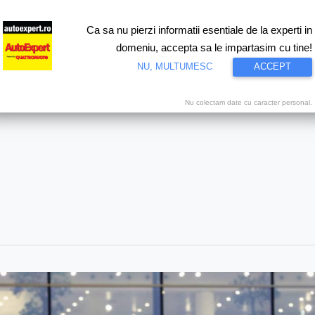
Ca sa nu pierzi informatii esentiale de la experti in
ri
Test drive
Eco
Motorsport
Proiecte speciale
Video
domeniu, accepta sa le impartasim cu tine!
NU, MULTUMESC
ACCEPT
Nu colectam date cu caracter personal.