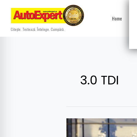
Skip
to
Home
Ști
content
Citește. Testează. Întelege. Cumpără.
3.0 TDI
Lista
modelelor