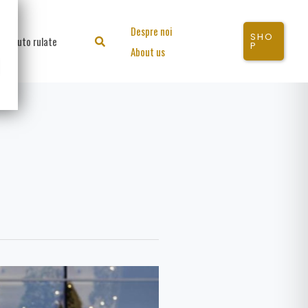
Despre noi
SHO
Auto rulate
Search
P
About us