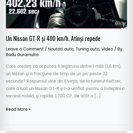
Atinşi
repede
Un Nissan GT-R şi 400 km/h. Atinşi repede
Leave a Comment
/
Noutati auto
,
Tuning auto
,
Video
/ By
Radu Guramulta
Care credeţi că ar putea fi legătura dintre 1 milă (1,6 km),
un Nissan şi o fracţiune de timp de un pic peste 22
secunde? Răspunsul vine din Elveţia, de la tunerul Switzer,
care a luat un Nissan GT-R şi l-a umflat pentru a îndeplini o
sarcină nobilă; şi rapidă. 1.700 CP, de atât a […]
Read More »