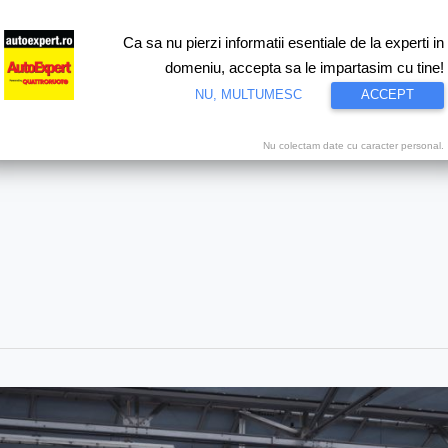
Ca sa nu pierzi informatii esentiale de la experti in
ri
Test drive
Eco
Motorsport
Proiecte speciale
Video
domeniu, accepta sa le impartasim cu tine!
NU, MULTUMESC
ACCEPT
Nu colectam date cu caracter personal.