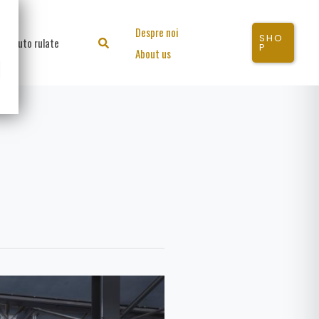
Despre noi
SHO
Auto rulate
Search
P
About us