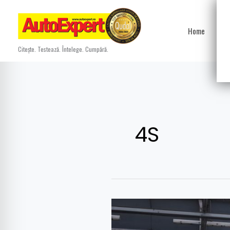
Skip
to
Home
Ști
content
Citește. Testează. Întelege. Cumpără.
4S
Noul
Porsche