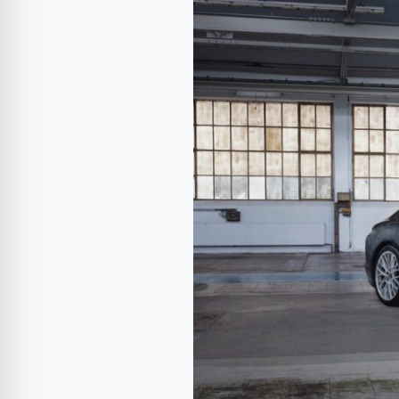
Panamera
Turbo
S
E-
Hybrid
are
700
CP