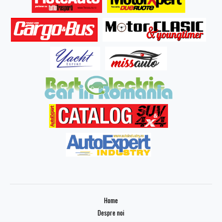
Home
Despre noi