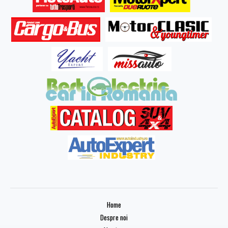
Home
Despre noi