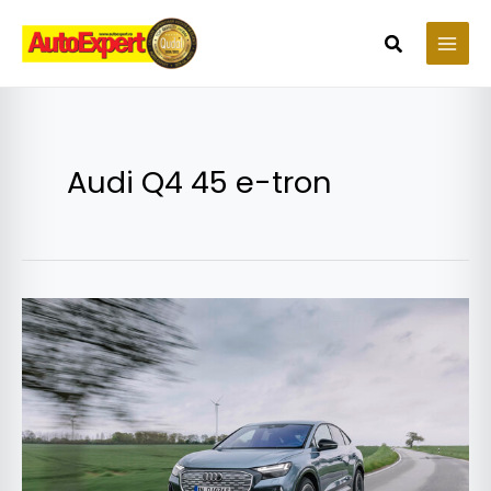
Skip
to
Search
content
Audi Q4 45 e-tron
Audi
Q4
e-
tron
2024,
autonomie
mai