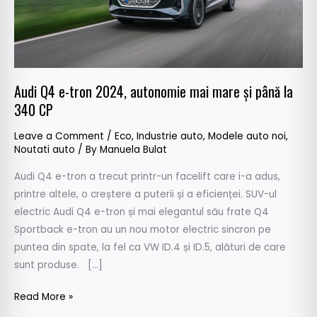
mare
și
până
la
340
Audi Q4 e-tron 2024, autonomie mai mare și până la
CP
340 CP
Leave a Comment
/
Eco
,
Industrie auto
,
Modele auto noi
,
Noutati auto
/ By
Manuela Bulat
Audi Q4 e-tron a trecut printr-un facelift care i-a adus,
printre altele, o creștere a puterii și a eficienței. SUV-ul
electric Audi Q4 e-tron și mai elegantul său frate Q4
Sportback e-tron au un nou motor electric sincron pe
puntea din spate, la fel ca VW ID.4 și ID.5, alături de care
sunt produse. […]
Read More »