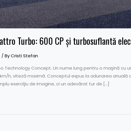
attro Turbo: 600 CP şi turbosuflantă elec
e
/ By
Cristi Stefan
bo Technology Concept. Un nume lung pentru o maşină cu un 
 km/h, viteză maximă. Conceptul expus la adunarea anuală a
plu exerciţiu de imagine, ci un adevărat tur de […]