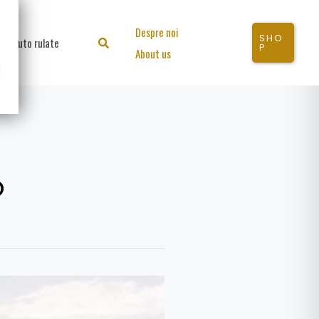
Despre noi
SHO
Auto rulate
Search
P
About us
o