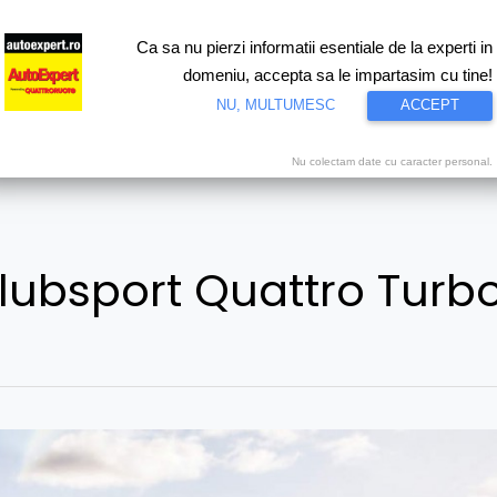
Ca sa nu pierzi informatii esentiale de la experti in
ri
Test drive
Eco
Motorsport
Proiecte speciale
Video
domeniu, accepta sa le impartasim cu tine!
NU, MULTUMESC
ACCEPT
Nu colectam date cu caracter personal.
Clubsport Quattro Turb