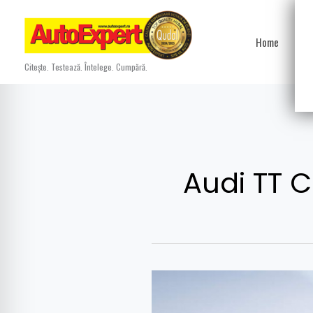
Skip
to
Home
Ști
content
Citește. Testează. Întelege. Cumpără.
Audi TT 
Audi
TT