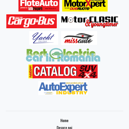
Home
Despre noi