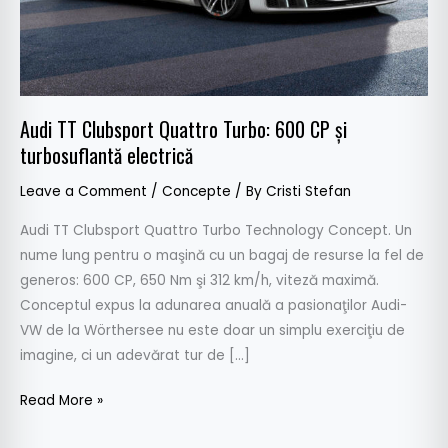
şi
turbosuflantă
electrică
Audi TT Clubsport Quattro Turbo: 600 CP şi
turbosuflantă electrică
Leave a Comment
/
Concepte
/ By
Cristi Stefan
Audi TT Clubsport Quattro Turbo Technology Concept. Un
nume lung pentru o maşină cu un bagaj de resurse la fel de
generos: 600 CP, 650 Nm şi 312 km/h, viteză maximă.
Conceptul expus la adunarea anuală a pasionaţilor Audi-
VW de la Wörthersee nu este doar un simplu exerciţiu de
imagine, ci un adevărat tur de […]
Read More »