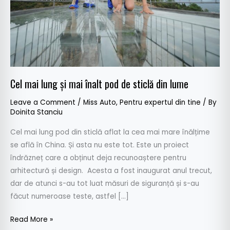
de
sticlă
din
lume
Cel mai lung și mai înalt pod de sticlă din lume
Leave a Comment
/
Miss Auto
,
Pentru expertul din tine
/ By
Doinita Stanciu
Cel mai lung pod din sticlă aflat la cea mai mare înălțime
se află în China. Și asta nu este tot. Este un proiect
îndrăzneț care a obținut deja recunoaștere pentru
arhitectură și design. Acesta a fost inaugurat anul trecut,
dar de atunci s-au tot luat măsuri de siguranță și s-au
făcut numeroase teste, astfel […]
Read More »