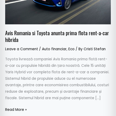
rent-
a-
car
hibrida
Avis Romania si Toyota anunta prima flota rent-a-car
hibrida
Leave a Comment
/
Auto financiar
,
Eco
/ By
Cristi Stefan
Toyota livrează companiei Avis Romania prima flotă rent-
a-car cu propulsie hibridă din țara noastră. Cele 15 unități
Yaris Hybrid vor completa flota de rent-a-car a companiei.
Sistemul hibrid de propulsie aduce cu el numeroase
avantaje, printre care economisirea combustibilului, costuri
reduse de exploatare, precum și avantaje financiare și
fiscale. Sistemul hibrid are mai puține componente […]
Read More »