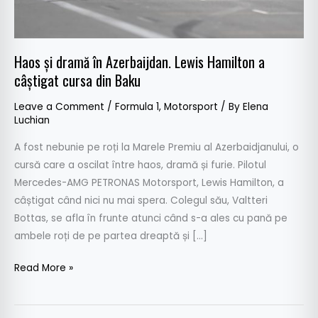
a
câștigat
cursa
Haos și dramă în Azerbaijdan. Lewis Hamilton a
din
câștigat cursa din Baku
Baku
Leave a Comment
/
Formula 1
,
Motorsport
/ By
Elena
Luchian
A fost nebunie pe roți la Marele Premiu al Azerbaidjanului, o
cursă care a oscilat între haos, dramă și furie. Pilotul
Mercedes-AMG PETRONAS Motorsport, Lewis Hamilton, a
câștigat când nici nu mai spera. Colegul său, Valtteri
Bottas, se afla în frunte atunci când s-a ales cu pană pe
ambele roți de pe partea dreaptă și […]
Read More »