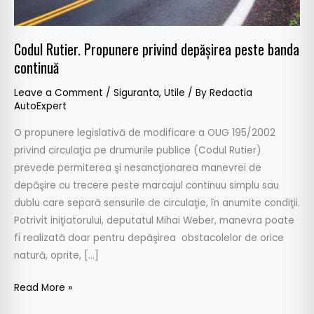
continuă
Codul Rutier. Propunere privind depăşirea peste banda
continuă
Leave a Comment
/
Siguranta
,
Utile
/ By
Redactia
AutoExpert
O propunere legislativă de modificare a OUG 195/2002
privind circulaţia pe drumurile publice (Codul Rutier)
prevede permiterea şi nesancţionarea manevrei de
depăşire cu trecere peste marcajul continuu simplu sau
dublu care separă sensurile de circulaţie, în anumite condiţii.
Potrivit iniţiatorului, deputatul Mihai Weber, manevra poate
fi realizată doar pentru depăşirea obstacolelor de orice
natură, oprite, […]
Read More »