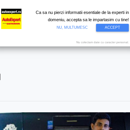
Ca sa nu pierzi informatii esentiale de la experti in
ri
Test drive
Eco
Motorsport
Proiecte speciale
Video
domeniu, accepta sa le impartasim cu tine!
NU, MULTUMESC
ACCEPT
Nu colectam date cu caracter personal.
a