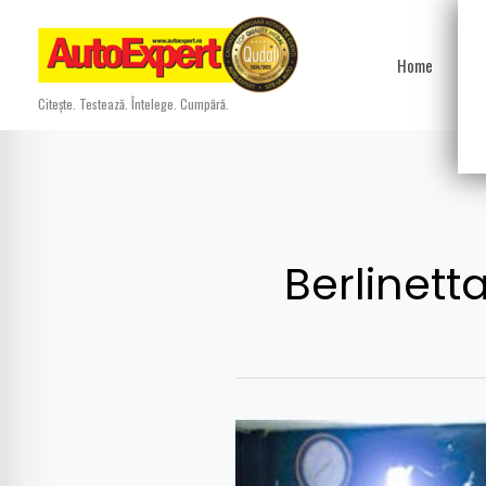
Skip
to
Home
Ști
content
Citește. Testează. Întelege. Cumpără.
Berlinett
El
este