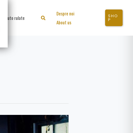
Despre noi
SHO
Auto rulate
Search
P
About us