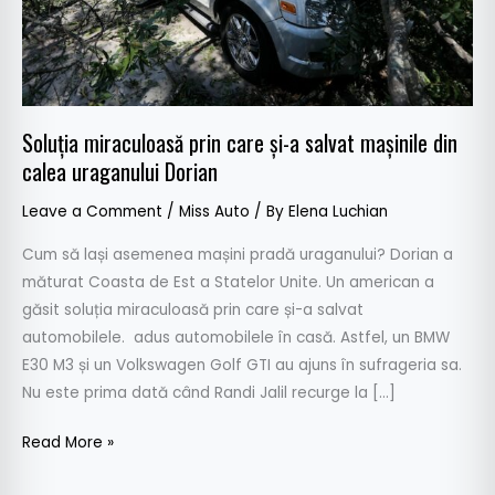
mașinile
din
calea
uraganului
Dorian
Soluția miraculoasă prin care și-a salvat mașinile din
calea uraganului Dorian
Leave a Comment
/
Miss Auto
/ By
Elena Luchian
Cum să lași asemenea mașini pradă uraganului? Dorian a
măturat Coasta de Est a Statelor Unite. Un american a
găsit soluția miraculoasă prin care și-a salvat
automobilele. adus automobilele în casă. Astfel, un BMW
E30 M3 și un Volkswagen Golf GTI au ajuns în sufrageria sa.
Nu este prima dată când Randi Jalil recurge la […]
Read More »