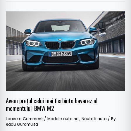
Avem
preţul
celui
mai
fierbinte
bavarez
al
momentului:
BMW
M2
Avem preţul celui mai fierbinte bavarez al
momentului: BMW M2
Leave a Comment
/
Modele auto noi
,
Noutati auto
/ By
Radu Guramulta