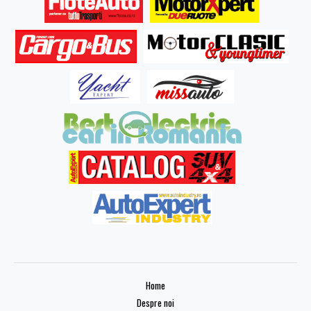
Home
Despre noi