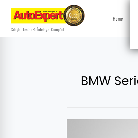
Skip
to
Home
Ști
content
Citește. Testează. Întelege. Cumpără.
BMW Seri
Avem
preţul