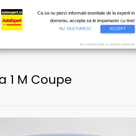
Ca sa nu pierzi informatii esentiale de la experti in
ri
Test drive
Eco
Motorsport
Proiecte speciale
Video
domeniu, accepta sa le impartasim cu tine!
NU, MULTUMESC
ACCEPT
Nu colectam date cu caracter personal.
a 1 M Coupe