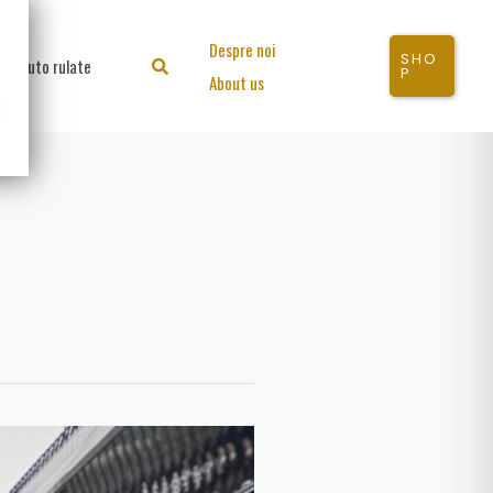
Despre noi
SHO
Auto rulate
Search
P
About us