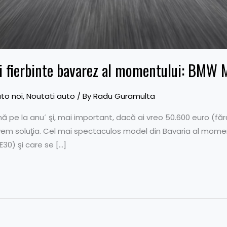
i fierbinte bavarez al momentului: BMW 
to noi
,
Noutati auto
/ By
Radu Guramulta
pe la anu´ şi, mai important, dacă ai vreo 50.600 euro (fără 
vem soluţia. Cel mai spectaculos model din Bavaria al momen
30) şi care se […]