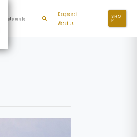
Despre noi
SHO
Auto rulate
Search
P
About us