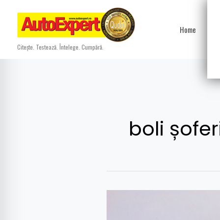
Skip
to
Home
Ști
content
Citește. Testează. Întelege. Cumpără.
boli șofer
LISTA
COMPLETĂ