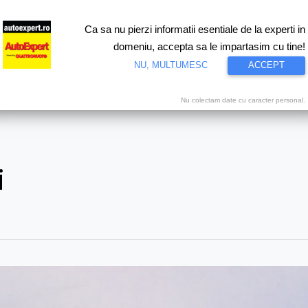
Ca sa nu pierzi informatii esentiale de la experti in
ri
Test drive
Eco
Motorsport
Proiecte speciale
Video
domeniu, accepta sa le impartasim cu tine!
NU, MULTUMESC
ACCEPT
Nu colectam date cu caracter personal.
i