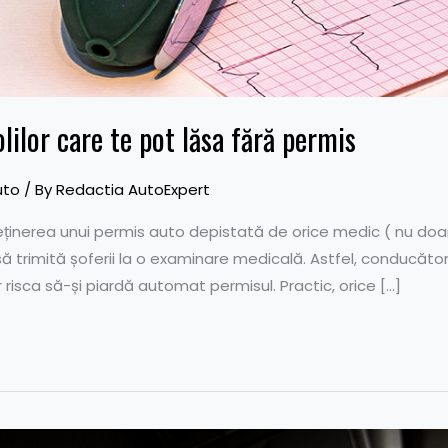
ilor care te pot lăsa fără permis
uto
/ By
Redactia AutoExpert
ținerea unui permis auto depistată de orice medic ( nu doar
 trimită șoferii la o examinare medicală. Astfel, conducătorii
or risca să-și piardă automat permisul. Practic, orice […]