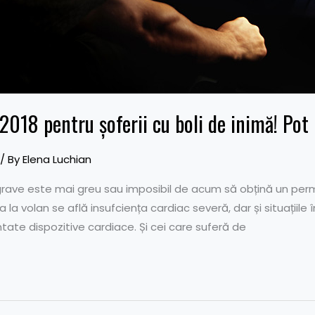
 2018 pentru șoferii cu boli de inimă! Po
/ By
Elena Luchian
 grave este mai greu sau imposibil de acum să obțină un perm
a la volan se află insufciența cardiac severă, dar și situațiile 
ate dispozitive cardiace. Și cei care suferă de