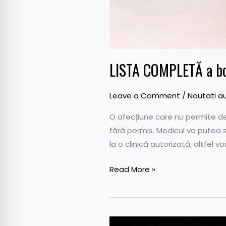
LISTA COMPLETĂ a bol
Leave a Comment
/
Noutati a
O afecțiune care nu permite de
fără permis. Medicul va putea să
la o clinică autorizată, altfel v
Read More »
Reguli