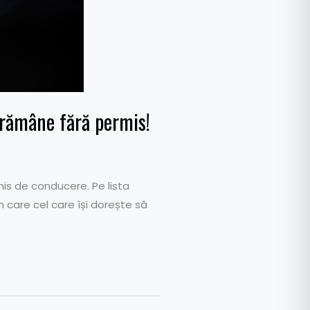
t rămâne fără permis!
is de conducere. Pe lista
în care cel care își dorește să