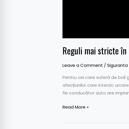
Reguli mai stricte în
Leave a Comment
/
Siguranta
Pentru cei care suferă de boli
afecțiunilor care interzic urcare
fie conducător auto are implant
Read More »