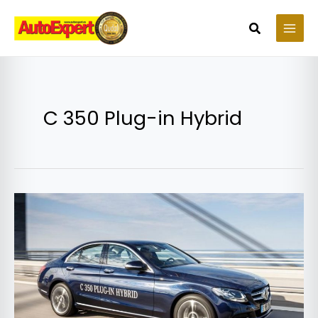
Skip
to
Search
content
C 350 Plug-in Hybrid
Mercedes-
Benz
C
350
Plug-
in
Hybrid,