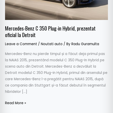
prezentat
oficial
la
Detroit
Mercedes-Benz C 350 Plug-in Hybrid, prezentat
oficial la Detroit
Leave a Comment
/
Noutati auto
/ By
Radu Guramulta
Mercedes-Benz nu pierde timpul și a făcut deja primul pas
la NAIAS 2015, prezentând modelul C 350 Plug-In Hybrid pe
scena auto din Detroit. Mercedes-Benz a dezvăluit la
Detroit modelul C 350 Plug-in Hybrid, primul din arsenalul pe
care Mercedes-Benz l-a pregătit pentru NAIAS 2015, după
ce compania din Stuttgart și-a făcut debutul în segmentul
hibridelor […]
Read More »