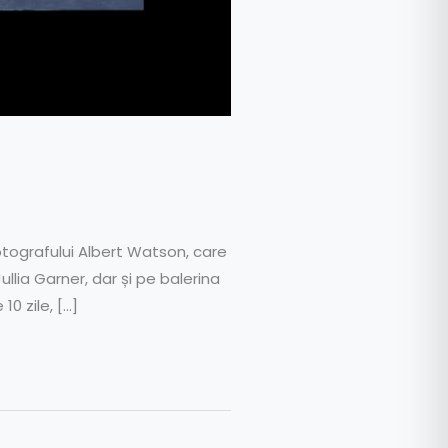
fotografului Albert Watson, care
llia Garner, dar și pe balerina
0 zile, […]