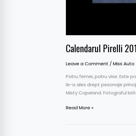
Calendarul Pirelli 20
Leave a Comment
/
Miss Auto
Patru femei, patru vise. Este po
le-a ales drept pesonaje princip
Misty Copeland. Fotograful brita
Read More »