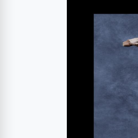
2019
–
“Visând”