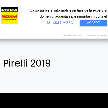
Ca sa nu pierzi informatii esentiale de la experti in
ri
Test drive
Eco
Motorsport
Proiecte speciale
Video
domeniu, accepta sa le impartasim cu tine!
NU, MULTUMESC
ACCEPT
Nu colectam date cu caracter personal.
Pirelli 2019