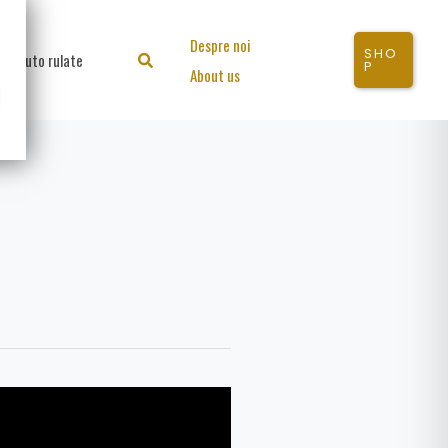
Despre noi
SHO
Auto rulate
Search
P
About us