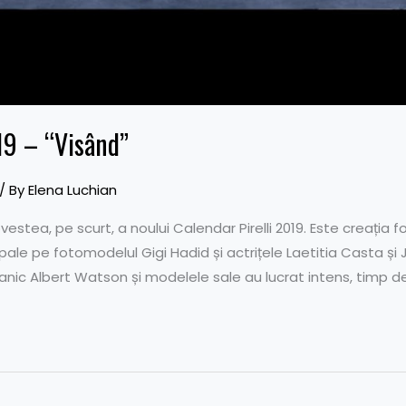
19 – “Visând”
/ By
Elena Luchian
vestea, pe scurt, a noului Calendar Pirelli 2019. Este creația 
ale pe fotomodelul Gigi Hadid și actrițele Laetitia Casta și Ju
nic Albert Watson și modelele sale au lucrat intens, timp de 1